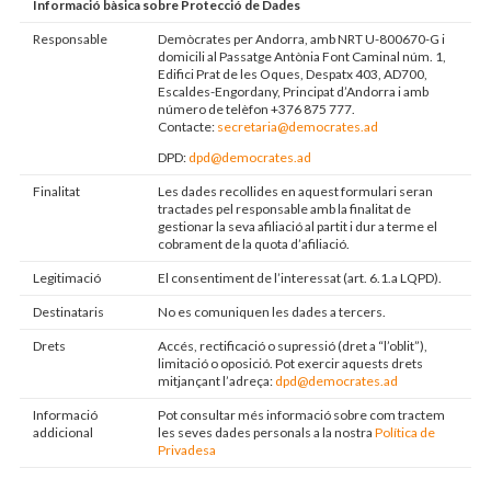
Informació bàsica sobre Protecció de Dades
Responsable
Demòcrates per Andorra, amb NRT U-800670-G i
domicili al Passatge Antònia Font Caminal núm. 1,
Edifici Prat de les Oques, Despatx 403, AD700,
Escaldes-Engordany, Principat d’Andorra i amb
número de telèfon +376 875 777.
Contacte:
secretaria@democrates.ad
DPD:
dpd@democrates.ad
Finalitat
Les dades recollides en aquest formulari seran
tractades pel responsable amb la finalitat de
gestionar la seva afiliació al partit i dur a terme el
cobrament de la quota d’afiliació.
Legitimació
El consentiment de l’interessat (art. 6.1.a LQPD).
Destinataris
No es comuniquen les dades a tercers.
Drets
Accés, rectificació o supressió (dret a “l’oblit”),
limitació o oposició. Pot exercir aquests drets
mitjançant l’adreça:
dpd@democrates.ad
Informació
Pot consultar més informació sobre com tractem
addicional
les seves dades personals a la nostra
Política de
Privadesa