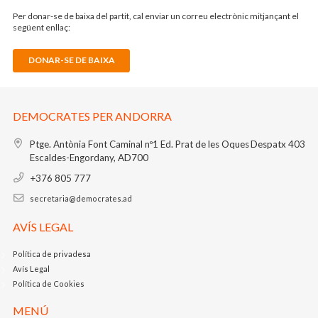
Per donar-se de baixa del partit, cal enviar un correu electrònic mitjançant el
següent enllaç:
DONAR-SE DE BAIXA
DEMOCRATES PER ANDORRA
Ptge. Antònia Font Caminal nº1
Ed. Prat de les Oques
Despatx 403
Escaldes-Engordany, AD700
+376 805 777
secretaria@democrates.ad
AVÍS LEGAL
Política de privadesa
Avís Legal
Política de Cookies
MENÚ