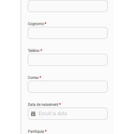
Cognoms
*
Telèfon
*
Correu
*
Data de naixement
*
Parròquia
*