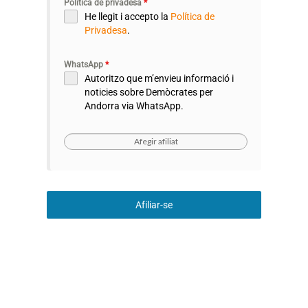
Politica de privadesa
*
He llegit i accepto la
Política de
Privadesa
.
WhatsApp
*
Autoritzo que m’envieu informació i
noticies sobre Demòcrates per
Andorra via WhatsApp.
Afiliar-se