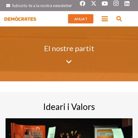
Subscriu-te a la nostra newsletter
AFILIA’T
El nostre partit
Ideeari i Valors
Història
Ideari i Valors