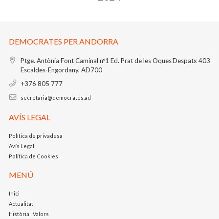
DEMOCRATES PER ANDORRA
Ptge. Antònia Font Caminal nº1
Ed. Prat de les Oques
Despatx 403
Escaldes-Engordany, AD700
+376 805 777
secretaria@democrates.ad
AVÍS LEGAL
Política de privadesa
Avís Legal
Política de Cookies
MENÚ
Inici
Actualitat
Història i Valors