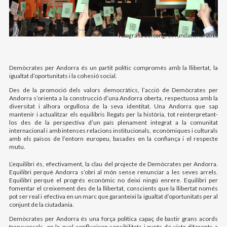
Fotografia del congrés fundacional 2012
Demòcrates per Andorra és un partit polític compromès amb la llibertat, la
igualtat d’oportunitats i la cohesió social.
Des de la promoció dels valors democràtics, l’acció de Demòcrates per
Andorra s’orienta a la construcció d’una Andorra oberta, respectuosa amb la
diversitat i alhora orgullosa de la seva identitat. Una Andorra que sap
mantenir i actualitzar els equilibris llegats per la història, tot reinterpretant-
los des de la perspectiva d’un país plenament integrat a la comunitat
internacional i amb intenses relacions institucionals, econòmiques i culturals
amb els països de l’entorn europeu, basades en la confiança i el respecte
mutu.
L’equilibri és, efectivament, la clau del projecte de Demòcrates per Andorra.
Equilibri perquè Andorra s’obri al món sense renunciar a les seves arrels.
Equilibri perquè el progrés econòmic no deixi ningú enrere. Equilibri per
fomentar el creixement des de la llibertat, conscients que la llibertat només
pot ser real i efectiva en un marc que garanteixi la igualtat d’oportunitats per al
conjunt de la ciutadania.
Demòcrates per Andorra és una força política capaç de bastir grans acords
transversals, en la qual conflueixen sensibilitats i punts de vista diferents a