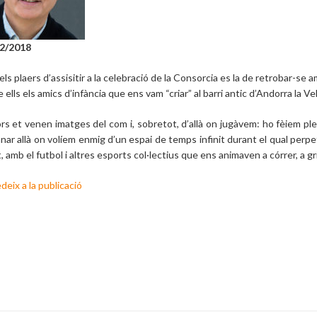
02/2018
ls plaers d’assisitir a la celebració de la Consorcia es la de retrobar-se 
 ells els amics d’infància que ens vam “criar” al barri antic d’Andorra la Vel
ors et venen imatges del com i, sobretot, d’allà on jugàvem: ho fèiem pleg
nar allà on volíem enmig d’un espai de temps infinit durant el qual perpe
t, amb el futbol i altres esports col·lectius que ens animaven a córrer, a gri
eix a la publicació