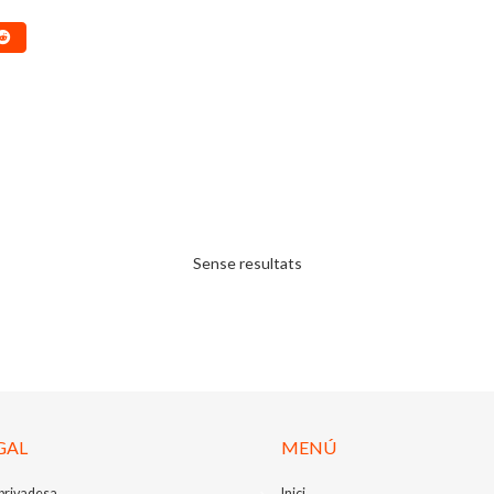
Sense resultats
GAL
MENÚ
 privadesa
Inici