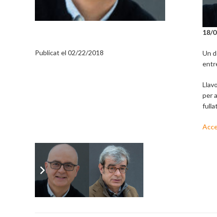
18/
ARTICLES D’OPINIÓ
Publicat el
02/22/2018
Un de
entre
Llav
per a
fulla
Acced