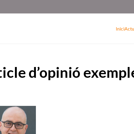
Inici
Actu
ticle d’opinió exempl