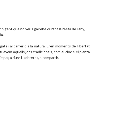
amb gent que no veus gairebé durant la resta de l’any,
la.
ats i al carrer o a la natura. Eren moments de llibertat
tuàvem aquells jocs tradicionals, com el cluc e el planta
mpar, a riure i, sobretot, a compartir.