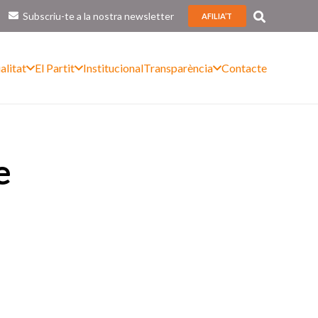
Subscriu-te a la nostra newsletter
AFILIA’T
alitat
El Partit
Institucional
Transparència
Contacte
e