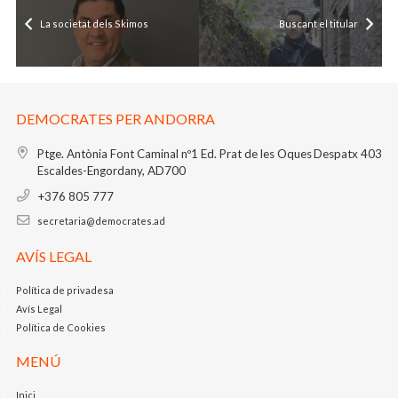
La societat dels Skimos
Buscant el titular
DEMOCRATES PER ANDORRA
Ptge. Antònia Font Caminal nº1
Ed. Prat de les Oques
Despatx 403
Escaldes-Engordany, AD700
+376 805 777
secretaria@democrates.ad
AVÍS LEGAL
Política de privadesa
Avís Legal
Política de Cookies
MENÚ
Inici