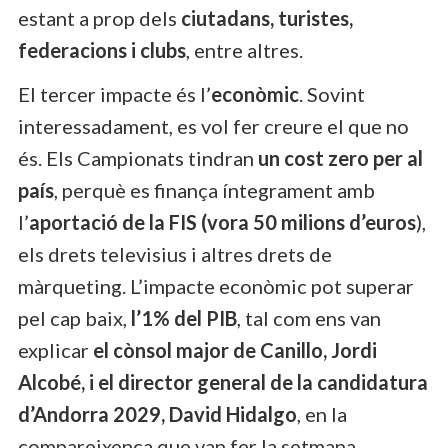
estant a prop dels
ciutadans, turistes,
federacions i clubs
, entre altres.
El tercer impacte és l’
econòmic
. Sovint
interessadament, es vol fer creure el que no
és. Els Campionats tindran
un cost zero per al
país
, perquè es finança íntegrament amb
l’
aportació de la FIS (vora 50 milions d’euros
),
els drets televisius i altres drets de
màrqueting. L’impacte econòmic pot superar
pel cap baix,
l’1% del PIB
, tal com ens van
explicar
el cònsol major de Canillo, Jordi
Alcobé, i el director general de la candidatura
d’Andorra 2029, David Hidalgo
, en la
compareixença que van fer la setmana