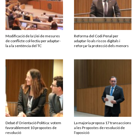
Modificació de la Llei de mesures
Reforma del Codi Penal per
de conflicte col·lectiu per adaptar-
adaptar-lo als riscos digitals i
la a la sentència del TC
reforçar la protecció dels menors
Debat d’Orientació Política: votem
La majoria proposa 17 transaccions
favorablement 10 propostes de
a les Propostes de resolució de
resolució
l’oposició