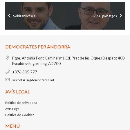
Sobirania fiscal
Vida i paisatges
DEMOCRATES PER ANDORRA
Ptge. Antònia Font Caminal nº1
Ed. Prat de les Oques
Despatx 403
Escaldes-Engordany, AD700
+376 805 777
secretaria@democrates.ad
AVÍS LEGAL
Política de privadesa
Avís Legal
Política de Cookies
MENÚ