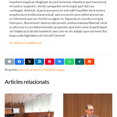
manifest impulsat i llegit per Acció Feminista. Manifest que mereix tot
el nostre respecte i, de fet compartim en la major part del seu
contingut. Amb tot, el punt que posa en entredit l’equilibri de la nostra
arquitectura institucional actual, que assumim que volem preservar,
és l’element que ens ha fet no signar-lo. Aquesta és una decisió que
hem pres, lliurement i democràticament, amb la mateixa llibertat i dret
a subscriure o no determinades propostes que hem exercit participant
en l’elaboració de dit manifest i així com en els debats que van tenir lloc
la passada legislatura al Consell General.
Accedeix a la publicació
Etiquetes:
Articles d'opinió
,
Pati Riberaygua
Articles relacionats