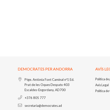
DEMOCRATES PER ANDORRA
AVÍS LE
Política de
Ptge. Antònia Font Caminal nº1
Ed.
Prat de les Oques
Despatx 403
Avís Legal
Escaldes-Engordany, AD700
Política de
+376 805 777
secretaria@democrates.ad