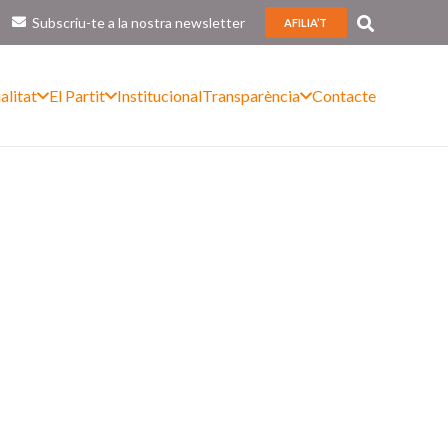
Subscriu-te a la nostra newsletter
AFILIA’T
alitat
El Partit
Institucional
Transparència
Contacte