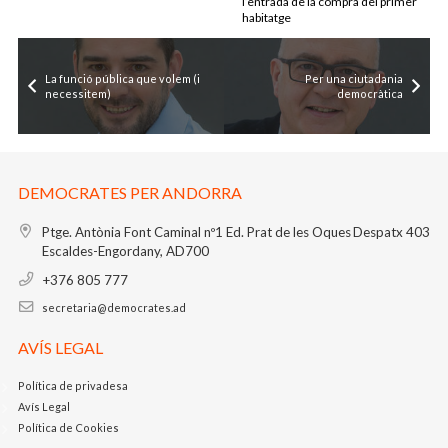
l’entrada de la compra del primer
habitatge
La funció pública que volem (i
Per una ciutadania
necessitem)
democràtica
DEMOCRATES PER ANDORRA
Ptge. Antònia Font Caminal nº1
Ed. Prat de les Oques
Despatx 403
Escaldes-Engordany, AD700
+376 805 777
secretaria@democrates.ad
AVÍS LEGAL
Política de privadesa
Avís Legal
Política de Cookies