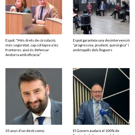
Espot: “Més drets de circulació,
Espot garanteix una desintervenció
més seguretat, cap col·lapse a les
“progressiva, prudent, quirúrgica” i
fronteres: això és defensar
amb topalls dels lloguers
Andorra amb eficàcia”
35 anys d’un destí comú
El Govern avalarà el 100% de