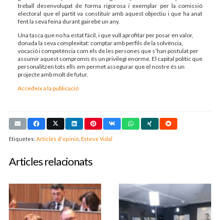
treball desenvolupat de forma rigorosa i exemplar per la comissió
electoral que el partit va constituir amb aquest objectiu i que ha anat
fent la seva feina durant gairebé un any.
Una tasca que no ha estat fàcil, i que vull aprofitar per posar en valor,
donada la seva complexitat: comptar amb perfils de la solvència,
vocació i competència com els de les persones que s’han postulat per
assumir aquest compromís és un privilegi enorme. El capital polític que
personalitzen tots ells em permet assegurar que el nostre és un
projecte amb molt de futur.
Accedeix a la publicació
Etiquetes:
Articles d'opinió
,
Esteve Vidal
Articles relacionats