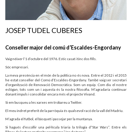
JOSEP TUDEL CUBERES
Conseller major del comú d’Escaldes-Engordany
Vaig néixer l’1 d’octubre del 1976. Estic casat i tinc dos fills.
Sóc empresari.
La meva presència en el món de la política no és nova. Entre el 2012 i el 2015
he estat conseller del Comú d’Escaldes-Engordany. També vaig ser secretari
d’organització de Renovació Democràtica. Som un equip. Com diu el nostre
eslògan, tots som un i aquesta és la nostra filosofia. M’agradaria continuar
donant impuls i consolidar encara més el projecte Vivand.
Si em busqueu a les xarxes em trobareu a Twitter.
El meu indret preferit de la parròquia és qualsevol racó de la vall del Madriu.
M’agrada el futbol, el bàsquet i passejar per la muntanya.
Si hagués d’escollir una pel·lícula triaria la trilogia d“Star Wars”. Entre els
llibres de lectura preferits recomano “Joc de trons”.