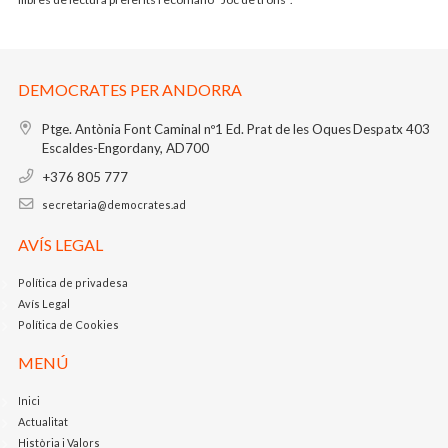
DEMOCRATES PER ANDORRA
Ptge. Antònia Font Caminal nº1
Ed. Prat de les Oques
Despatx 403
Escaldes-Engordany, AD700
+376 805 777
secretaria@democrates.ad
AVÍS LEGAL
Política de privadesa
Avís Legal
Política de Cookies
MENÚ
Inici
Actualitat
Història i Valors