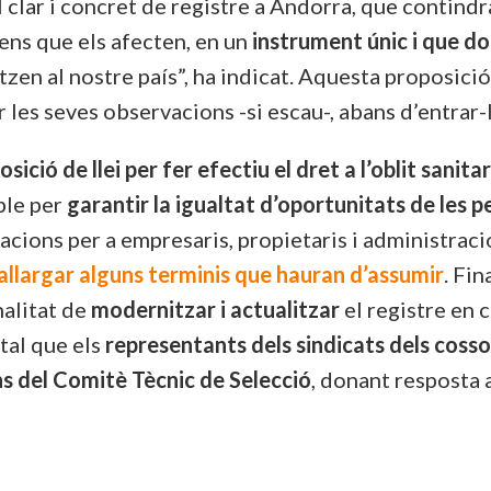
 clar i concret de registre a Andorra, que contindr
ens que els afecten, en un
instrument únic i que d
tzen al nostre país”, ha indicat. Aquesta proposició
r les seves observacions -si escau-, abans d’entrar
sició de llei per fer efectiu el dret a l’oblit sanitar
able per
garantir la igualtat d’oportunitats de les 
acions per a empresaris, propietaris i administracio
 allargar alguns terminis que hauran d’assumir
. Fin
nalitat de
modernitzar i actualitzar
el registre en 
 tal que els
representants dels sindicats dels cossos
ons del Comitè Tècnic de Selecció
, donant resposta 