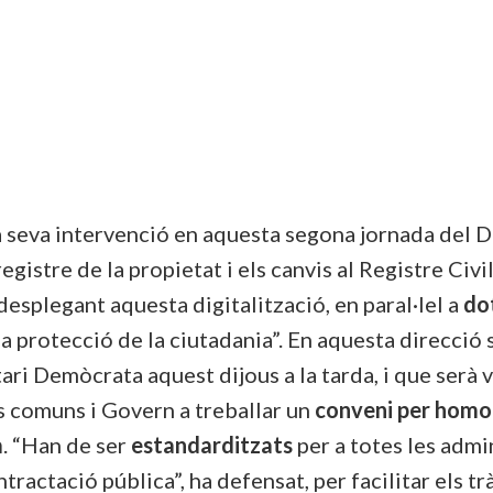
 seva intervenció en aquesta segona jornada del D
egistre de la propietat i els canvis al Registre Civi
esplegant aquesta digitalització, en paral·lel a
dot
la protecció de la ciutadania”. En aquesta direcció
ri Demòcrata aquest dijous a la tarda, i que serà 
ls comuns i Govern a treballar un
conveni per homog
a
. “Han de ser
estandarditzats
per a totes les admi
tractació pública”, ha defensat, per facilitar els tr