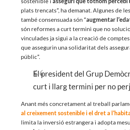
sostenible i
asseguri que tothom percebi 
plats trencats”, ha demanat. Algunes de l
també consensuada són “
augmentar l’edat
són reformes a curt termini que no soluci
vinculades ja sigui a la creació de comptes
que assegurin una solidaritat dels assegur
públic”.
El president del Grup Demòcr
curt i llarg termini per no pe
Anant més concretament al treball parlame
al creixement sostenible i el dret a l’habi
limita la inversió estrangera i adopta mes