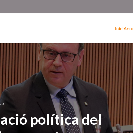
Inici
Actu
RIA
ació política del