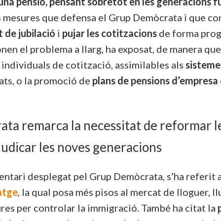
una pensió, pensant sobretot en les generacions f
es mesures que defensa el Grup Demòcrata i que co
 de jubilació
i
pujar les cotitzacions
de forma prog
onen el problema a llarg, ha exposat, de manera qu
 individuals de cotització, assimilables als
sisteme
ats, o la promoció de
plans de pensions d’empresa
ata remarca la necessitat de reformar l
rjudicar les noves generacions
ntari desplegat pel Grup Demòcrata, s’ha referit a
tatge
, la qual posa més pisos al mercat de lloguer, l
ures per controlar la immigració. També ha citat la