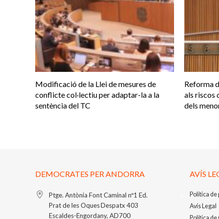
Modificació de la Llei de mesures de
Reforma d
conflicte col·lectiu per adaptar-la a la
als riscos 
sentència del TC
dels meno
DEMOCRATES PER ANDORRA
AVÍS LE
Política de
Ptge. Antònia Font Caminal nº1
Ed.
Prat de les Oques
Despatx 403
Avís Legal
Escaldes-Engordany, AD700
Política de