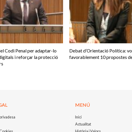
el Codi Penal per adaptar-lo
Debat d’Orientació Política: v
digitals i reforçar la protecció
favorablement 10 propostes de
rs
GAL
MENÚ
 privadesa
Inici
Actualitat
 Cookies
Història i Valors