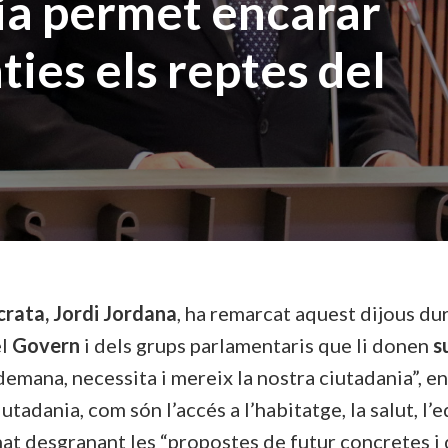
ria permet encarar
ies els reptes del
rata, Jordi Jordana
, ha remarcat aquest dijous dur
el
Govern
i dels grups parlamentaris que li donen
s
emana, necessita i mereix la nostra ciutadania”, e
iutadania, com són l’accés a l’habitatge, la salut, l’
anat desgranant les “propostes de futur concretes i