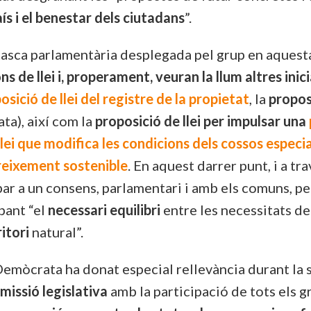
ís i el benestar dels ciutadans
”.
 tasca parlamentària desplegada pel grup en aquesta
s de llei i, properament, veuran la llum altres inic
osició de llei del registre de la propietat
, la
propos
a), així com la
proposició de llei per impulsar una
llei que modifica les condicions dels cossos especial
reixement sostenible
. En aquest darrer punt, i a t
bar a un consens, parlamentari i amb els comuns, pel
obant “el
necessari equilibri
entre les necessitats de
ritori
natural”.
 Demòcrata ha donat especial rellevància durant la 
missió legislativa
amb la participació de tots els g