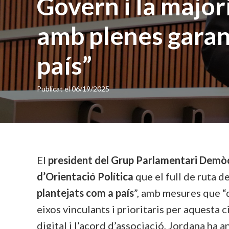
Govern i la majo
amb plenes garant
país”
Publicat el
06/19/2025
El
president del Grup Parlamentari Demòc
d’Orientació Política
que el full de ruta d
plantejats com a país
”, amb mesures que “d
eixos vinculants i prioritaris per aquesta c
digital i l’acord d’associació, Jordana ha 