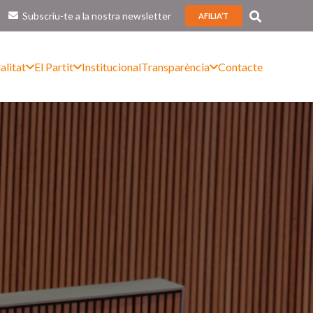
Subscriu-te a la nostra newsletter
AFILIA’T
alitat
El Partit
Institucional
Transparència
Contacte