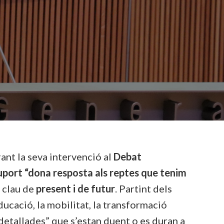
ant la seva intervenció al
Debat
uport “dona resposta als reptes que tenim
n clau de
present i de futur
. Partint dels
educació, la mobilitat, la transformació
 detallades” que s’estan duent o es duran a