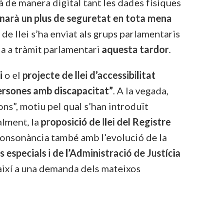
à de manera digital tant les dades físiques
onarà un plus de seguretat en tota mena
 de llei s’ha enviat als grups parlamentaris
-la a tràmit parlamentari
aquesta tardor
.
i
o el
projecte de llei d’accessibilitat
persones amb discapacitat”
. A la vegada,
ns”, motiu pel qual s’han introduït
alment, la
proposició de llei del Registre
consonància també amb l’evolució de la
 especials i de l’Administració de Justícia
així a una demanda dels mateixos