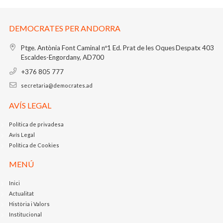
DEMOCRATES PER ANDORRA
Ptge. Antònia Font Caminal nº1
Ed. Prat de les Oques
Despatx 403
Escaldes-Engordany, AD700
+376 805 777
secretaria@democrates.ad
AVÍS LEGAL
Política de privadesa
Avís Legal
Política de Cookies
MENÚ
Inici
Actualitat
Història i Valors
Institucional