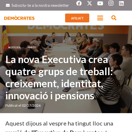
Subscriu-te a la nostra newsletter
AFILIA’T
NOTÍCIES
PARTIT
La nova Executiva crea
quatre grups de treball:
creixement, identitat,
innovació i pensions
Publicat el
02/27/2026
Aquest dijous al vespre ha tingut lloc una