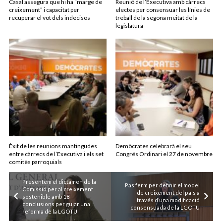
Casal assegura que hi ha “marge de
Reunió de l’Executiva amb càrrecs
creixement” i capacitat per
electes per consensuar les línies de
recuperar el vot dels indecisos
treball de la segona meitat de la
legislatura
Èxit de les reunions mantingudes
Demòcrates celebrarà el seu
entre càrrecs de l’Executiva i els set
Congrés Ordinari el 27 de novembre
comitès parroquials
Presentem el dictamen de la
Pas ferm per definir el model
Comissió per al creixement
de creixement del país a
sostenible amb 18
través d’una modificació
conclusions per guiar una
consensuada de la LGOTU
reforma de la LGOTU