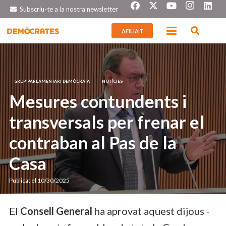
Subscriu-te a la nostra newsletter
AFILIA’T
GRUP PARLAMENTARI DEMÒCRATA
NOTÍCIES
Mesures contundents i
transversals per frenar el
contraban al Pas de la
Casa
Publicat el
10/30/2025
El
Consell General
ha aprovat aquest dijous -