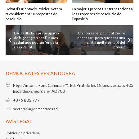
Debat d’Orientació Política: votem
La majoria proposa 17 transaccions a
favorablement 10 propostes de
les Propostes de resolució de
resolució
l’oposició
DA trasllada la preocupació
Un nou espai públic al Cedre
de la gent gran per l’ús més
necessari, però que serà una
reduït que podran fer de la
realitat molt més tard del
Casa Pairal
previst
DEMOCRATES PER ANDORRA
Ptge. Antònia Font Caminal nº1
Ed. Prat de les Oques
Despatx 403
Escaldes-Engordany, AD700
+376 805 777
secretaria@democrates.ad
AVÍS LEGAL
Política de privadesa