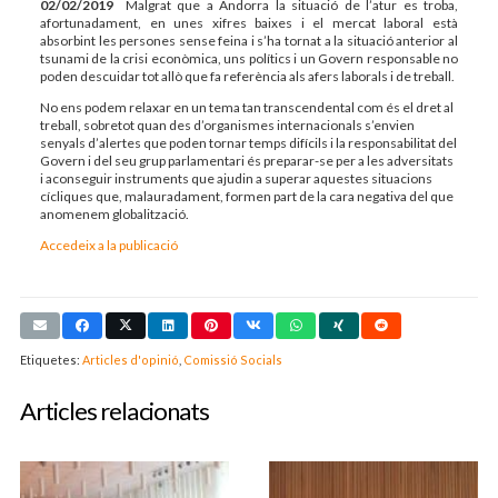
02/02/2019
Malgrat que a Andorra la situació de l’atur es troba,
afortunadament, en unes xifres baixes i el mercat laboral està
absorbint les persones sense feina i s’ha tornat a la situació anterior al
tsunami de la crisi econòmica, uns polítics i un Govern responsable no
poden descuidar tot allò que fa referència als afers laborals i de treball.
No ens podem relaxar en un tema tan transcendental com és el dret al
treball, sobretot quan des d’organismes internacionals s’envien
senyals d’alertes que poden tornar temps difícils i la responsabilitat del
Govern i del seu grup parlamentari és preparar-se per a les adversitats
i aconseguir instruments que ajudin a superar aquestes situacions
cícliques que, malauradament, formen part de la cara negativa del que
anomenem globalització.
Accedeix a la publicació
Etiquetes:
Articles d'opinió
,
Comissió Socials
Articles relacionats