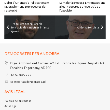
Debat d’Orientació Política: votem
La majoria proposa 17 transaccions
favorablement 10 propostes de
a les Propostes de resolució de
resolució
l’oposició
Treballem per millorar la
formació dels nostres infants
Andorra fondista
i joves
DEMOCRATES PER ANDORRA
Ptge. Antònia Font Caminal nº1
Ed. Prat de les Oques
Despatx 403
Escaldes-Engordany, AD700
+376 805 777
secretaria@democrates.ad
AVÍS LEGAL
Política de privadesa
Avís Legal