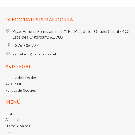
DEMOCRATES PER ANDORRA
Ptge. Antònia Font Caminal nº1
Ed. Prat de les Oques
Despatx 403
Escaldes-Engordany, AD700
+376 805 777
secretaria@democrates.ad
AVÍS LEGAL
Política de privadesa
Avís Legal
Política de Cookies
MENÚ
Inici
Actualitat
Història i Valors
Institucional