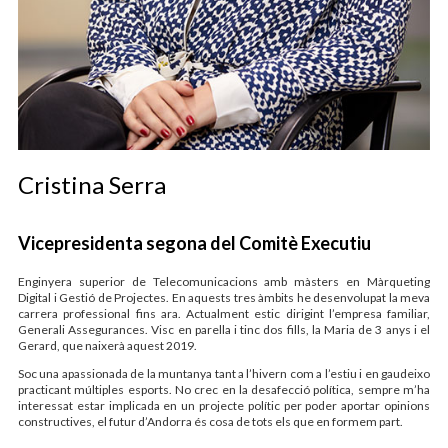
Cristina Serra
Vicepresidenta segona del Comitè Executiu
Enginyera superior de Telecomunicacions amb màsters en Màrqueting
Digital i Gestió de Projectes. En aquests tres àmbits he desenvolupat la meva
carrera professional fins ara. Actualment estic dirigint l’empresa familiar,
Generali Assegurances. Visc en parella i tinc dos fills, la Maria de 3 anys i el
Gerard, que naixerà aquest 2019.
Soc una apassionada de la muntanya tant a l’hivern com a l’estiu i en gaudeixo
practicant múltiples esports. No crec en la desafecció política, sempre m’ha
interessat estar implicada en un projecte polític per poder aportar opinions
constructives, el futur d’Andorra és cosa de tots els que en formem part.