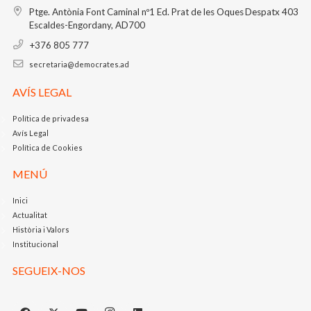
Ptge. Antònia Font Caminal nº1
Ed. Prat de les Oques
Despatx 403
Escaldes-Engordany, AD700
+376 805 777
secretaria@democrates.ad
AVÍS LEGAL
Política de privadesa
Avís Legal
Política de Cookies
MENÚ
Inici
Actualitat
Història i Valors
Institucional
SEGUEIX-NOS