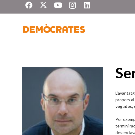
Se
L’avantatg
propers al
vegades, s
Per exempl
termini ra
desenclav