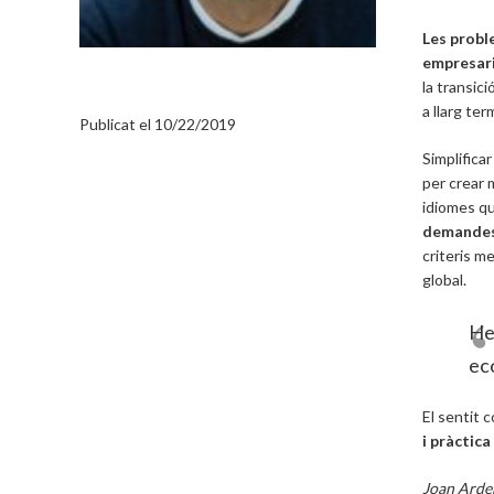
Les probl
empresaria
la transic
ARTICLES D’OPINIÓ
JOAN ARDERIU
a llarg ter
Publicat el
10/22/2019
Simplificar
per crear 
idiomes qu
demandes 
criteris m
global.
Hem
ec
El sentit 
i pràctica
Joan Arde