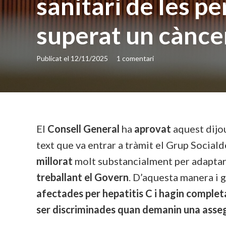
sanitari de les p
superat un càncer
Publicat el
12/11/2025
1
comentari
El
Consell General
ha
aprovat
aquest dijo
text que va entrar a tràmit el Grup Sociald
millorat
molt substancialment per adaptar
treballant el Govern
. D’aquesta manera i 
afectades per hepatitis C i hagin complet
ser discriminades quan demanin una asse