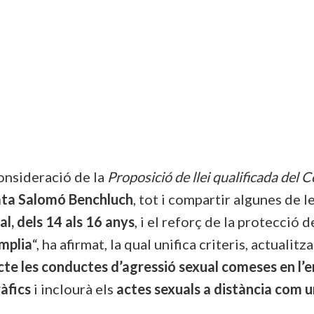
onsideració de la
Proposició de llei qualificada del 
ata Salomó Benchluch
, tot i compartir algunes de l
l, dels 14 als 16 anys
, i el reforç de la protecció d
mplia
“, ha afirmat, la qual unifica criteris, actualit
icte les conductes d’agressió sexual comeses en l’e
àfics
i inclourà els
actes sexuals a distància com 