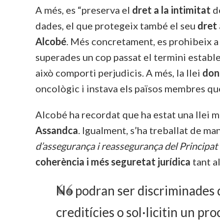
A més, es “preserva el
dret a la intimitat
de
dades, el que protegeix també el seu
dret 
Alcobé
. Més concretament, es prohibeix a l
superades un cop passat el termini estable
això comporti perjudicis. A més, la llei
don
oncològic i instava els països membres que
Alcobé ha recordat que ha estat una llei 
Assandca
. Igualment, s’ha treballat de ma
d’assegurança i reassegurança del Principat
coherència i més seguretat jurídica
tant a
No podran ser discriminades 
creditícies o sol·licitin un pr