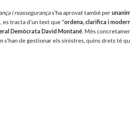
rança i reassegurança
s’ha aprovat també per
unanim
, es tracta d’un text que “
ordena, clarifica i modern
neral Demòcrata David Montané
. Més concretament
 s’han de gestionar els sinistres, quins drets té qu