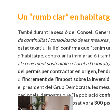
Un “rumb clar” en habitatg
També durant la sessió del Consell General
de continuïtat i consolidació de les mesures
estat taxatiu: la llei confirma que “tenim
u
d’habitatge, controlar la immigració i ta
al creixement sostenible i el dret a l’habitat
del permís per contractar en origen, l’end
o
l’increment de l’impost sobre la inversi
el president del Grup Demòcrata, les mesur
nacionals, demostra que “la població
confi
a la Llei Òmnibus, s’han posat
vora 300 pis