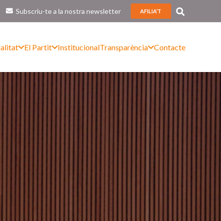
Subscriu-te a la nostra newsletter
AFILIA’T
alitat
El Partit
Institucional
Transparència
Contacte