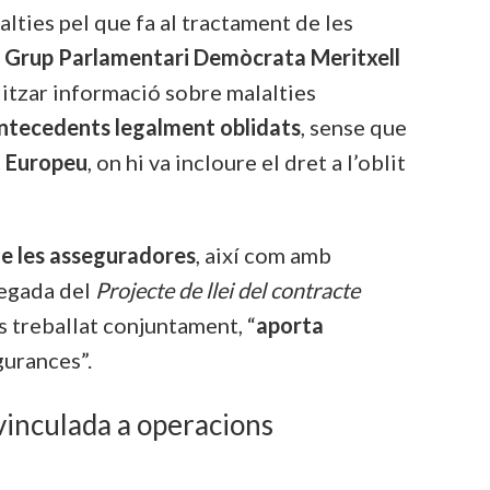
lties pel que fa al tractament de les
l Grup Parlamentari Demòcrata Meritxell
ilitzar informació sobre malalties
antecedents legalment oblidats
, sense que
t Europeu
, on hi va incloure el dret a l’oblit
de les asseguradores
, així com amb
regada del
Projecte de llei del contracte
es treballat conjuntament, “
aporta
gurances”.
vinculada a operacions