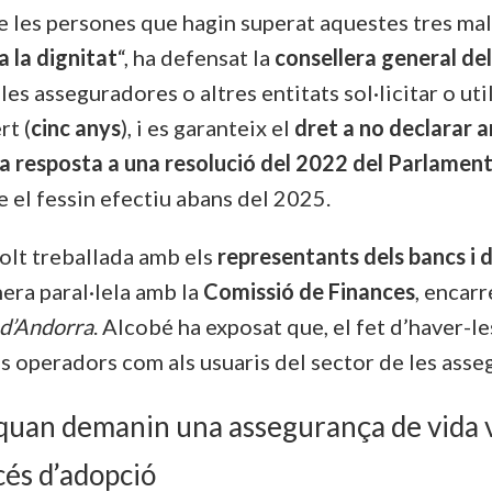
 les persones que hagin superat aquestes tres mala
a la dignitat
“, ha defensat la
consellera general de
es asseguradores o altres entitats sol·licitar o ut
rt (
cinc anys
), i es garanteix el
dret a no declarar 
a resposta a una resolució del 2022 del Parlamen
 el fessin efectiu abans del 2025.
molt treballada amb els
representants dels bancs i 
nera paral·lela amb la
Comissió de Finances
, encar
 d’Andorra
. Alcobé ha exposat que, el fet d’haver-l
ls operadors com als usuaris del sector de les asse
quan demanin una assegurança de vida 
océs d’adopció