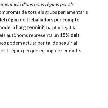
plementació d’uns nous règims per als
 compromís de tots els grups parlamentaris
t del règim de treballadors per compte
odel a llarg termini
“, ha plantejat la
 dels autònoms representa un
15% dels
ues podem actuar per tal de seguir al
quest règim perquè en puguin ser molts