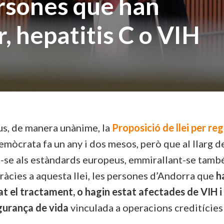
ersones que han
, hepatitis C o VIH
us, de manera unànime, la
Proposició de llei per regu
emòcrata fa un any i dos mesos, però que al llarg d
-se als estàndards europeus, emmirallant-se tamb
gràcies a aquesta llei, les persones d’Andorra que
h
at el tractament, o hagin estat afectades de VIH 
gurança de vida
vinculada a operacions creditícies