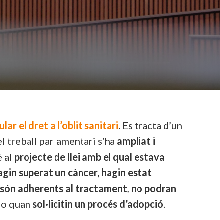
lar el dret a l’oblit sanitari
. Es tracta d’un
el treball parlamentari s’ha
ampliat i
é al
projecte de llei amb el qual estava
agin superat un càncer, hagin estat
i són adherents al tractament
,
no podran
o quan
sol·licitin un procés d’adopció
.