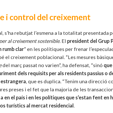
e i control del creixement
, s’ha rebutjat l’esmena a la totalitat presentada
 per al creixement sostenible
. El
president del Grup
n rumb clar
” en les polítiques per frenar l’especul
mbé el creixement poblacional. “Les mesures bàsique
ge
del març passat no varien”, ha defensat, “sinó
que 
uriment dels requisits per als residents passius o 
ó estrangera
, que es duplica. “Tenim una direcció co
es preses i el fet que la majoria de les transaccion
a en el país i en les polítiques que s’estan fent en
os turístics al mercat residencial
.