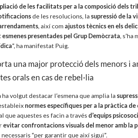
pliació de les facilitats per a la composició dels t
otificacions
de les resolucions, la
supressió de la vi
’arrendaments
, així com
ajustos tècnics en els deli
t esmenes presentades pel Grup Demòcrata
, s’ha 
ídica
”, ha manifestat Puig.
ta una major protecció dels menors i a
stes orals en cas de rebel·lia
 ha volgut destacar l’esmena que amplia la
supressi
 estableix
normes específiques per a la pràctica de
tal que aquestes es facin a través
d’equips psicosoci
er
evitar confrontacions visuals del menor amb la 
 necessaris “per garantir que així sigui”.