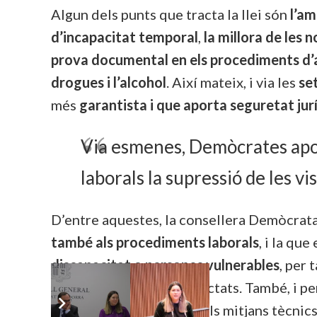
Algun dels punts que tracta la llei són
l’am
d’incapacitat temporal
,
la millora de les n
prova documental en els procediments d
drogues i l’alcohol
. Així mateix, i via les
se
més
garantista i que aporta seguretat jur
Via esmenes, Demòcrates apor
laborals la supressió de les vi
D’entre aquestes, la consellera Demòcrata
també als procediments laborals
, i la que
discapacitat o persones vulnerables
, per 
acompanyament dels afectats. També, i p
obligatori utilitzar tots els mitjans tècnics