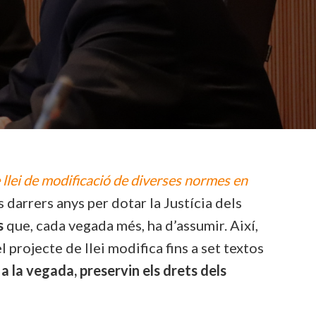
 llei de modificació de diverses normes en
 darrers anys per dotar la Justícia dels
s
que, cada vegada més, ha d’assumir. Així,
 el projecte de llei modifica fins a set textos
, a la vegada, preservin els drets dels