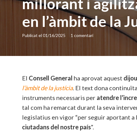
millorant i agilit
en l’àmbit de la J
Publicat el
01/16/2025
1
comentari
El
Consell General
ha aprovat aquest
dijo
l’àmbit de la justícia
. El text dona continuït
instruments necessaris per
atendre l’incr
tal com ha remarcat durant la seva interve
legislatius en vigor “per seguir aportant a
ciutadans del nostre país
”.