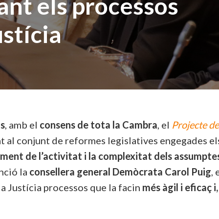
zant els processos
ustícia
us
, amb el
consens de tota la Cambra
, el
Projecte de
at al conjunt de reformes legislatives engegades els
ement de l’activitat i la complexitat dels assumpte
nció la
consellera general Demòcrata Carol Puig
,
 la Justícia processos que la facin
més àgil i eficaç i