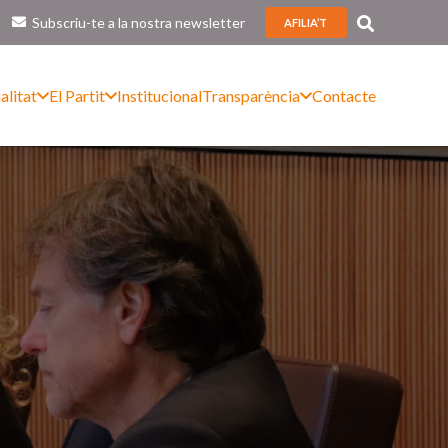
Subscriu-te a la nostra newsletter
AFILIA’T
alitat
El Partit
Institucional
Transparència
Contacte