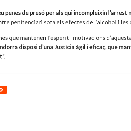
u penes de presó per als qui incompleixin l’arrest n
tre penitenciari sota els efectes de l’alcohol i les
nes que mantenen l’esperit i motivacions d’aquesta 
dorra disposi d’una Justícia àgil i eficaç, que mant
t
”.