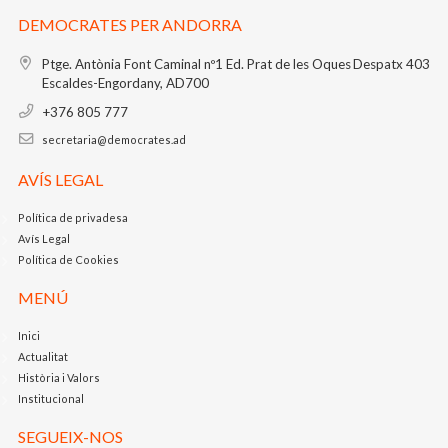
DEMOCRATES PER ANDORRA
Ptge. Antònia Font Caminal nº1
Ed. Prat de les Oques
Despatx 403
Escaldes-Engordany, AD700
+376 805 777
secretaria@democrates.ad
AVÍS LEGAL
Política de privadesa
Avís Legal
Política de Cookies
MENÚ
Inici
Actualitat
Història i Valors
Institucional
SEGUEIX-NOS