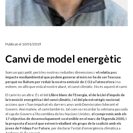
ARTICLES D’OPINIÓ
JOAN CARLES RAMOS
Publicat el
10/01/2019
Canvi de model energètic
Som un país petit, però les nostres reduïdes dimensions i
el relatiu poc
impacte mediambiental que podem generar al món no ha de ser l’excusa
perquè no lluitem per reduir la nostra emissió de CO2 a l’atmosfera
i no
evitem, en allò que està al nostre abast, el canvi climàtic. No és aquest el camí.
El camí és un altre. És el del
Llibre blanc de l’Energia, el de la Llei d’impuls de
la transició energètica i del canvi climàtic, i el del pla estratègic nacional
,
accions que s’han impulsat els darrers anys amb Demòcrates liderant el
Govern. Així mateix, el camí també és, tal com va recordar la setmana passada
el cap de Govern a l’Assemblea de les Nacions Unides,
el compromís amb els
17 objectius de desenvolupament sostenible en el marc de l’Agenda 2030, i
la proposta d’acord que estem treballant els grups de la coalició amb els
joves de Fridays For Future
, per declarar l’estat d’emergència climàtica a
Andor­ra. Sí. És aquest.