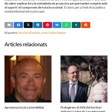
de saber explicar bé a la ciutadania els projectes perquè també comptin amb
el suport i el compromís de tota la societat
. És bàsic per a l’èxit de la política
mediambiental del nostre país.
Etiquetes:
Articles d'opinió
,
Joan Carles Ramos
Articles relacionats
Aproximació a la sostenibilitat
Protegirem el 30% del territori
amb parcs naturals i assegurarem