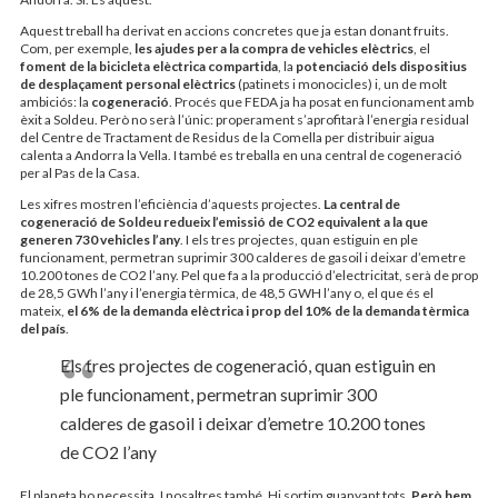
Aquest treball ha derivat en accions concretes que ja estan donant fruits.
Com, per exemple,
les ajudes per a la compra de vehicles elèctrics
, el
foment de la bicicleta elèctrica compartida
, la
potenciació dels dispositius
de desplaçament personal elèctrics
(patinets i monocicles) i, un de molt
ambiciós: la
cogeneració
. Procés que FEDA ja ha posat en funcionament amb
èxit a Soldeu. Però no serà l’únic: properament s’aprofitarà l’energia residual
del Centre de Tractament de Residus de la Comella per distribuir aigua
calenta a Andorra la Vella. I també es treballa en una central de cogeneració
per al Pas de la Casa.
Les xifres mostren l’eficiència d’aquests projectes.
La central de
cogeneració de Soldeu redueix l’emissió de CO2 equivalent a la que
generen 730 vehicles l’any
. I els tres projectes, quan estiguin en ple
funcionament, permetran suprimir 300 calderes de gas­oil i deixar d’emetre
10.200 tones de CO2 l’any. Pel que fa a la producció d’electricitat, serà de prop
de 28,5 GWh l’any i l’energia tèrmica, de 48,5 GWH l’any o, el que és el
mateix,
el 6% de la demanda elèctrica i prop del 10% de la demanda tèrmica
del país
.
Els tres projectes de cogeneració, quan estiguin en
ple funcionament, permetran suprimir 300
calderes de gas­oil i deixar d’emetre 10.200 tones
de CO2 l’any
El planeta ho necessita. I nosaltres també. Hi sortim guanyant tots.
Però hem