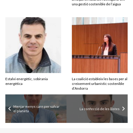
una gestió sostenible de l’aigua
Estalvi energètic, sobirania
La coalició estableix les bases per al
energètica
creixement urbanístic sostenible
d’Andorra
Menjar menys carn per salvar
La confecció de les llistes
el planeta