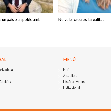
, un país o un poble amb
No voler creure’s la realitat
GAL
MENÚ
 privadesa
Inici
Actualitat
 Cookies
Història i Valors
Institucional