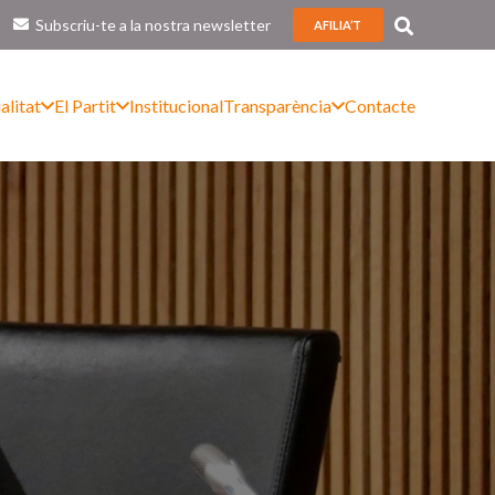
Subscriu-te a la nostra newsletter
AFILIA’T
alitat
El Partit
Institucional
Transparència
Contacte