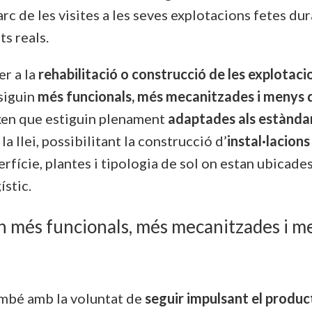
arc de les visites a les seves explotacions fetes du
ts reals.
er a la
rehabilitació o construcció de les explotaci
 siguin
més funcionals, més mecanitzades i menys 
ixen que estiguin plenament
adaptades als estàndar
 la llei, possibilitant la construcció d’
instal·lacion
perfície, plantes i tipologia de sol on estan ubicade
ístic.
in més funcionals, més mecanitzades i m
ambé amb la voluntat de
seguir impulsant el product