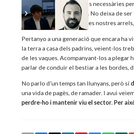
dona les condicions legals necessàries per
projecte viable i atractiu
. No deixa de ser
un sector que és part de les nostres arrels
Pertanyo a una generació que encara ha vis
la terra a casa dels padrins, veient-los treb
de les vaques. Acompanyant-los a plegar herb
parlar de conduir el bestiar a les bordes, d
No parlo d’un temps tan llunyans, però sí
d
una vida de pagès, de ramader. I avui veie
perdre-ho i mantenir viu el sector. Per aix