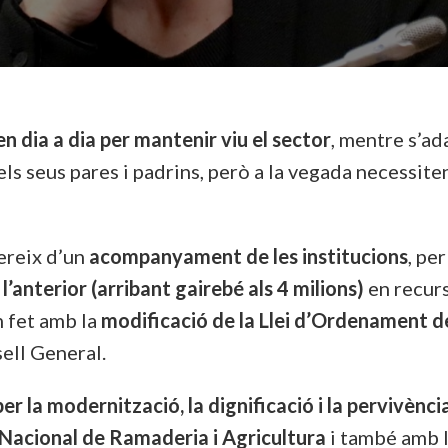
en dia a dia per mantenir viu el sector
, mentre s’ad
ls seus pares i padrins, però a la vegada necessiten
uereix d’un
acompanyament de les institucions
, pe
l’anterior (arribant gairebé als 4 milions)
en recurs
em fet amb la
modificació de la Llei d’Ordenament de
ell General.
er la modernització, la dignificació i la pervivènci
Nacional de Ramaderia i Agricultura
i també amb l