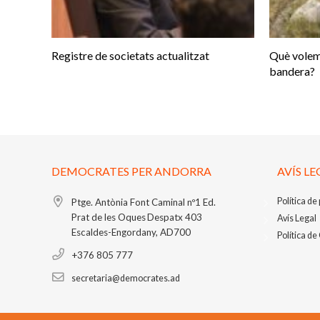
Registre de societats actualitzat
Què volem
bandera?
DEMOCRATES PER ANDORRA
AVÍS LE
Política de
Ptge. Antònia Font Caminal nº1
Ed.
Prat de les Oques
Despatx 403
Avís Legal
Escaldes-Engordany, AD700
Política de
+376 805 777
secretaria@democrates.ad