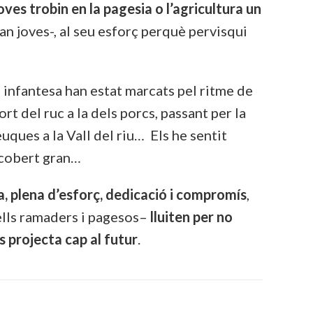
oves trobin en la pagesia o l’agricultura un
tan joves-, al seu esforç perquè pervisqui
 infantesa han estat marcats pel ritme de
ort del ruc a la dels porcs, passant per la
euques a la Vall del riu… Els he sentit
l cobert gran…
a, plena d’esforç, dedicació i compromís
,
uells ramaders i pagesos–
lluiten per no
s projecta cap al futur
.