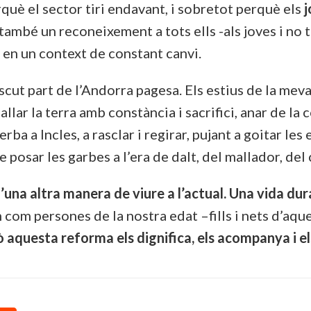
què el sector tiri endavant, i sobretot perquè els
j
 també un reconeixement a tots ells -als joves i no 
, en un context de constant canvi.
cut part de l’Andorra pagesa. Els estius de la meva
allar la terra amb constància i sacrifici, anar de la c
a a Incles, a rasclar i regirar, pujant a goitar les 
e posar les garbes a l’era de dalt, del mallador, de
’una altra manera de viure a l’actual. Una vida dur
m com persones de la nostra edat –fills i nets d’aq
ò aquesta reforma els dignifica, els acompanya i el