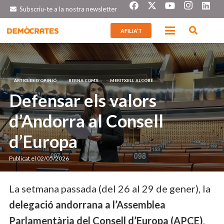
Subscriu-te a la nostra newsletter
AFILIA’T
ARTICLES D’OPINIÓ
BERNA COMA
MERITXELL ALCOBÉ
Defensar els valors
d’Andorra al Consell
d’Europa
Publicat el
02/05/2026
La setmana passada (del 26 al 29 de gener), la
delegació andorrana a l’Assemblea
Parlamentària del Consell d’Europa (APCE)
,