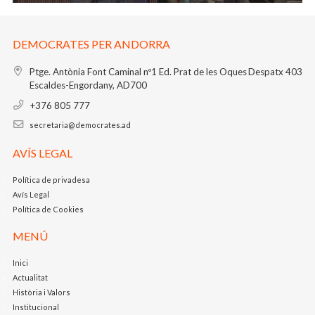
DEMOCRATES PER ANDORRA
Ptge. Antònia Font Caminal nº1
Ed. Prat de les Oques
Despatx 403
Escaldes-Engordany, AD700
+376 805 777
secretaria@democrates.ad
AVÍS LEGAL
Política de privadesa
Avís Legal
Política de Cookies
MENÚ
Inici
Actualitat
Història i Valors
Institucional