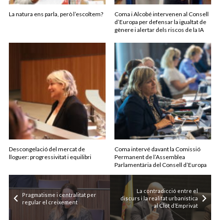
La natura ens parla, però l’escoltem?
Coma i Alcobé intervenen al Consell
d’Europa per defensar la igualtat de
gènere i alertar dels riscos de la IA
Descongelació del mercat de
Coma intervé davant la Comissió
lloguer: progressivitat i equilibri
Permanent de l’Assemblea
Parlamentària del Consell d’Europa
La contradicció entre el
Pragmatisme i centralitat per
discurs i la realitat urbanística
regular el creixement
al Clot d’Emprivat