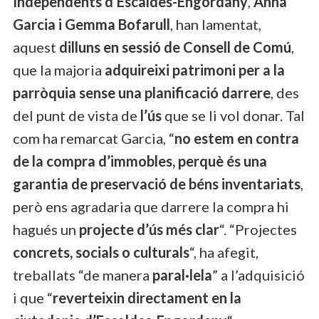
Independents d’Escaldes-Engordany
,
Anna
Garcia i Gemma Bofarull
, han lamentat,
aquest
dilluns en sessió de Consell de Comú
,
que la majoria
adquireixi patrimoni per a la
parròquia sense una planificació darrere
, des
del punt de vista de
l’ús
que se li vol donar. Tal
com ha remarcat Garcia, “
no estem en contra
de la compra d’immobles, perquè és una
garantia de preservació de béns inventariats
,
però ens agradaria que darrere la compra hi
hagués un
projecte d’ús més clar
“. “Projectes
concrets, socials o culturals
“, ha afegit,
treballats “de manera
paral·lela
” a l’adquisició
i que “
reverteixin directament en la