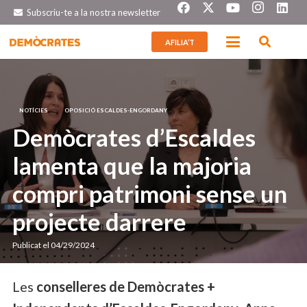
Subscriu-te a la nostra newsletter
AFILIA’T
NOTÍCIES
OPOSICIÓ ESCALDES-ENGORDANY
Demòcrates d’Escaldes
lamenta que la majoria
compri patrimoni sense un
projecte darrere
Publicat el
04/29/2024
Les
conselleres de Demòcrates +