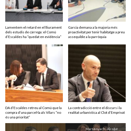
Lamentem el retard en el lliurament
Garcia demana a la majoria més
dels estudis de càrrega: el Comú
proactivitat per tenir habitatge a preu
d’Escaldes ha “quedat en evidència”
assequible a la parròquia
DA d’Escaldes retreu al Comú que la
La contradicció entre el discurs i la
compra d’una parcel·la als Vilars “no
realitat urbanística al Clot d’Emprivat
és una prioritat”
Marsenyach i Alcobé