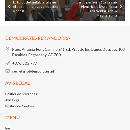
La força del multilateralisme i
participen en la 18a Sessió
el paper dels joves en política,
Plenària de l’Assemblea
a debat
Parlamentària de la
Mediterrània
DEMOCRATES PER ANDORRA
Ptge. Antònia Font Caminal nº1
Ed. Prat de les Oques
Despatx 403
Escaldes-Engordany, AD700
+376 805 777
secretaria@democrates.ad
AVÍS LEGAL
Política de privadesa
Avís Legal
Política de Cookies
MENÚ
Inici