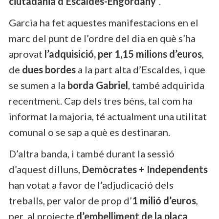
ciutadania d’Escaldes-Engordany
“.
Garcia ha fet aquestes manifestacions en el
marc del punt de l’ordre del dia en què s’ha
aprovat
l’adquisició, per 1,15 milions d’euros
,
de
dues bordes
a la part alta d’Escaldes, i que
se sumen a la
borda Gabriel
, també adquirida
recentment. Cap dels tres béns, tal com ha
informat la majoria, té actualment una utilitat
comunal o se sap a què es destinaran.
D’altra banda, i també durant la sessió
d’aquest dilluns,
Demòcrates + Independents
han votat a favor de l’adjudicació dels
treballs, per valor de prop d’
1 milió d’euros
,
per
al projecte
d’embelliment de la plaça