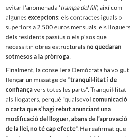
evitar l’anomenada ‘
trampa del fill’
, així com
algunes
excepcions
: els contractes iguals o
superiors a 2.500 euros mensuals, els lloguers
dels residents passius o els pisos que
necessitin obres estructurals
no quedaran
sotmesos a la pròrroga
.
Finalment, la consellera Demòcrata ha volgut
llençar un missatge de “
tranquil·litat i de
confiança
vers totes les parts”. Tranquil·litat
als llogaters, perquè “qualsevol
comunicació
o carta que s’hagi rebut anunciant una
modificació del lloguer, abans de l’aprovació
de la llei, no té cap efecte
”. Ha reafirmat que