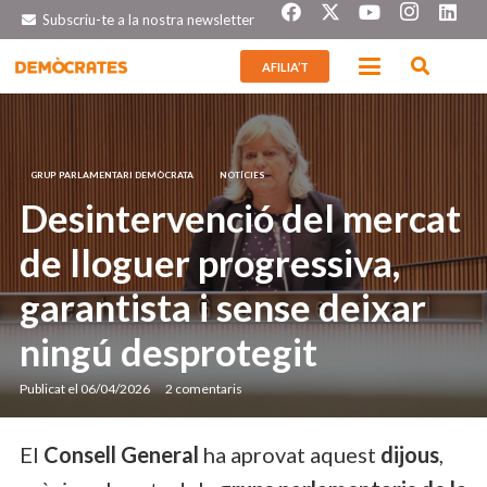
Subscriu-te a la nostra newsletter
AFILIA’T
GRUP PARLAMENTARI DEMÒCRATA
NOTÍCIES
Desintervenció del mercat
de lloguer progressiva,
garantista i sense deixar
ningú desprotegit
Publicat el
06/04/2026
2
comentaris
El
Consell General
ha aprovat aquest
dijous
,