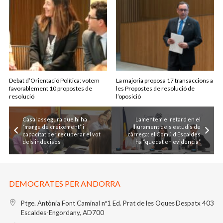
Debat d’Orientació Política: votem
La majoria proposa 17 transaccions a
favorablement 10 propostes de
les Propostes de resolució de
resolució
l’oposició
Casal assegura que hi ha
Lamentem el retard en el
“marge de creixement” i
lliurament dels estudis de
capacitat per recuperar el vot
càrrega: el Comú d’Escaldes
dels indecisos
ha “quedat en evidència”
DEMOCRATES PER ANDORRA
Ptge. Antònia Font Caminal nº1
Ed. Prat de les Oques
Despatx 403
Escaldes-Engordany, AD700