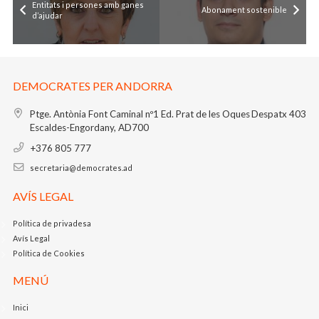
Entitats i persones amb ganes
Abonament sostenible
d’ajudar
DEMOCRATES PER ANDORRA
Ptge. Antònia Font Caminal nº1
Ed. Prat de les Oques
Despatx 403
Escaldes-Engordany, AD700
+376 805 777
secretaria@democrates.ad
AVÍS LEGAL
Política de privadesa
Avís Legal
Política de Cookies
MENÚ
Inici