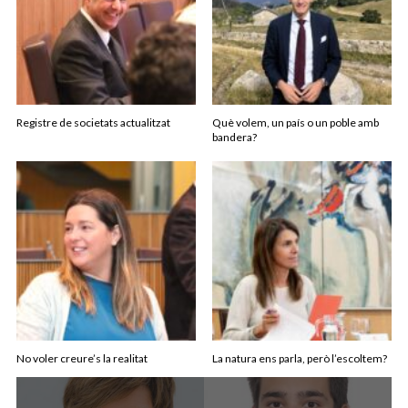
Registre de societats actualitzat
Què volem, un país o un poble amb
bandera?
No voler creure’s la realitat
La natura ens parla, però l’escoltem?