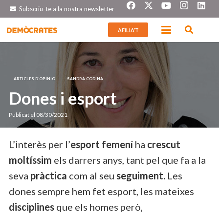
Subscriu-te a la nostra newsletter
AFILIA’T
ARTICLES D’OPINIÓ
SANDRA CODINA
Dones i esport
Publicat el
08/30/2021
L’interès per l’
esport femení
ha
crescut
moltíssim
els darrers anys, tant pel que fa a la
seva
pràctica
com al seu
seguiment.
Les
dones sempre hem fet esport, les mateixes
disciplines
que els homes però,