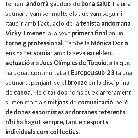
femení
andorrà
gaudeix de
bona salut
. Fa una
setmana vam ser molts els que vam seguir i
gaudir amb l’actuació de la
tenista andorrana
Vicky Jiménez
, a la seva
primera final
en un
torneig professional.
També la
Mònica Doria
ens ha fet
somiar
amb la seva
excel·lent
actuació
als
Jocs
Olímpics de Tòquio
, a la que
ha donat continuïtat a l’
Europeu sub-23
fa una
setmana, penjant-se el
bronze
en la disciplina
de
canoa.
He citat dos noms que darrerament
surten molt als
mitjans
de
comunicació,
però
de dones esportistes andorranes referents
n’hi ha hagut sempre, tant en esports
individuals com col·lectius.