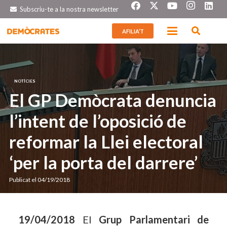
Subscriu-te a la nostra newsletter
AFILIA’T
NOTÍCIES
El GP Demòcrata denuncia
l’intent de l’oposició de
reformar la Llei electoral
‘per la porta del darrere’
Publicat el
04/19/2018
19/04/2018
El
Grup Parlamentari de