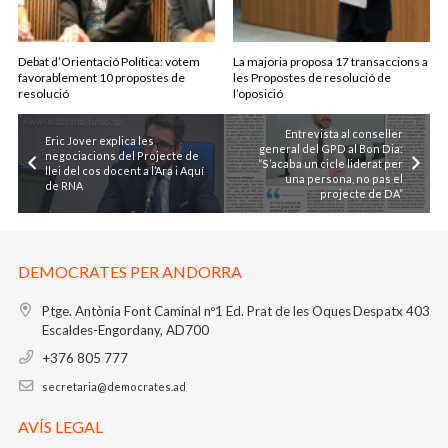
Debat d’Orientació Política: votem
La majoria proposa 17 transaccions a
favorablement 10 propostes de
les Propostes de resolució de
resolució
l’oposició
Entrevista al conseller
Eric Jover explica les
general del GPD al Bon Dia:
negociacions del Projecte de
“S’acaba un cicle liderat per
llei del cos docent a l’Ara i Aquí
una persona, no pas el
de RNA
projecte de DA”
DEMOCRATES PER ANDORRA
Ptge. Antònia Font Caminal nº1
Ed. Prat de les Oques
Despatx 403
Escaldes-Engordany, AD700
+376 805 777
secretaria@democrates.ad
AVÍS LEGAL