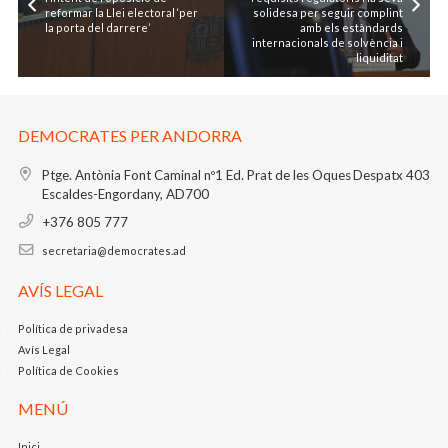
reformar la Llei electoral ‘per
solidesa per seguir complint
la porta del darrere’
amb els estàndards
internacionals de solvència i
liquiditat
DEMOCRATES PER ANDORRA
Ptge. Antònia Font Caminal nº1
Ed. Prat de les Oques
Despatx 403
Escaldes-Engordany, AD700
+376 805 777
secretaria@democrates.ad
AVÍS LEGAL
Política de privadesa
Avís Legal
Política de Cookies
MENÚ
Inici