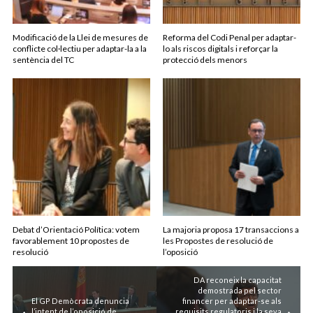
Modificació de la Llei de mesures de
Reforma del Codi Penal per adaptar-
conflicte col·lectiu per adaptar-la a la
lo als riscos digitals i reforçar la
sentència del TC
protecció dels menors
Debat d’Orientació Política: votem
La majoria proposa 17 transaccions a
favorablement 10 propostes de
les Propostes de resolució de
resolució
l’oposició
DA reconeix la capacitat
demostrada pel sector
El GP Demòcrata denuncia
financer per adaptar-se als
l’intent de l’oposició de
requisits regulatoris i la seva