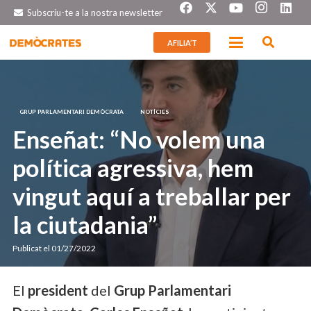
Subscriu-te a la nostra newsletter
AFILIA’T
GRUP PARLAMENTARI DEMÒCRATA
NOTÍCIES
Enseñat: “No volem una
política agressiva, hem
vingut aquí a treballar per
la ciutadania”
Publicat el
01/27/2022
El
president
del
Grup Parlamentari