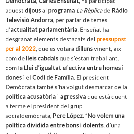
Demòcrata
,
Carles Enseñat
, ha participat
aquest
dijous
al
programa
La Rèplica
de
Ràdio
Televisió Andorra
, per parlar de temes
d’
actualitat parlamentària
. Enseñat ha
desgranat elements destacats del
pressupost
per al 2022
, que es votarà
dilluns
vinent, així
com de
lleis cabdals
que s’estan treballant,
com la
Llei d’igualtat efectiva entre homes i
dones
i el
Codi de Família
. El president
Demòcrata també s’ha volgut desmarcar de la
política acusatòria
i
agressiva
que està duent
a terme el president del grup
socialdemòcrata,
Pere López
. “
No volem una
política dividida entre bons i dolents
, d’una