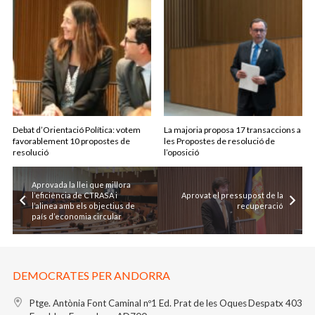
Debat d’Orientació Política: votem
La majoria proposa 17 transaccions a
favorablement 10 propostes de
les Propostes de resolució de
resolució
l’oposició
Aprovada la llei que millora
l’eficiència de CTRASA i
Aprovat el pressupost de la
l’alinea amb els objectius de
recuperació
país d’economia circular
DEMOCRATES PER ANDORRA
Ptge. Antònia Font Caminal nº1
Ed. Prat de les Oques
Despatx 403