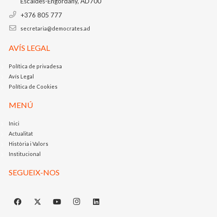
Escaldes-Engordany, AD700
+376 805 777
secretaria@democrates.ad
AVÍS LEGAL
Política de privadesa
Avís Legal
Política de Cookies
MENÚ
Inici
Actualitat
Història i Valors
Institucional
SEGUEIX-NOS