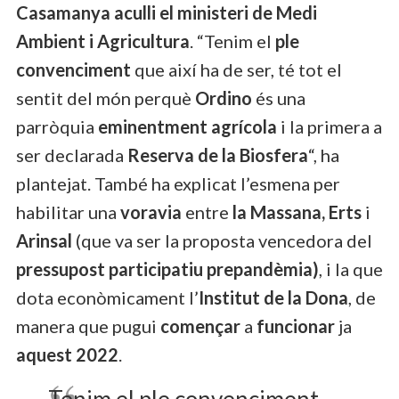
Casamanya aculli el ministeri de Medi
Ambient i Agricultura
. “Tenim el
ple
convenciment
que així ha de ser, té tot el
sentit del món perquè
Ordino
és una
parròquia
eminentment agrícola
i la primera a
ser declarada
Reserva de la Biosfera
“, ha
plantejat. També ha explicat l’esmena per
habilitar una
voravia
entre
la Massana, Erts
i
Arinsal
(que va ser la proposta vencedora del
pressupost participatiu prepandèmia)
, i la que
dota econòmicament l’
Institut de la Dona
, de
manera que pugui
començar
a
funcionar
ja
aquest 2022
.
Tenim el ple convenciment