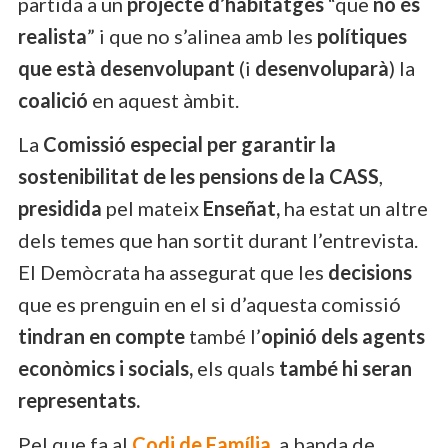
partida a un
projecte d’habitatges
“que
no és
realista
” i que no s’alinea amb les
polítiques
que està desenvolupant
(i
desenvoluparà
) la
coalició
en aquest àmbit.
La
Comissió especial per garantir la
sostenibilitat de les pensions de la CASS
,
presidida
pel mateix
Enseñat,
ha estat un altre
dels temes que han sortit durant l’entrevista.
El Demòcrata ha assegurat que les
decisions
que es prenguin en el si d’aquesta comissió
tindran en compte
també l’
opinió dels agents
econòmics i socials,
els quals
també hi seran
representats.
Pel que fa al
Codi de Família
, a banda de