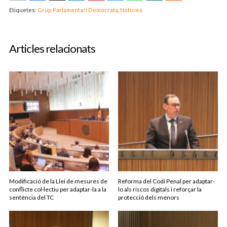
Etiquetes:
Grup Parlamentari Demòcrata
,
Notícies
Articles relacionats
Modificació de la Llei de mesures de
Reforma del Codi Penal per adaptar-
conflicte col·lectiu per adaptar-la a la
lo als riscos digitals i reforçar la
sentència del TC
protecció dels menors