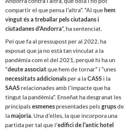
Andorra contra l’altra, que odia i no pot
compartir el que pensa l’altra”. “Al que
hem
vingut és a treballar pels ciutadans i
ciutadanes d’Andorra
“, ha sentenciat.
Pel que fa al pressupost per al 2022, ha
exposat que ja no està tan vinculat a la
pandèmia com el del 2021, perquè hi ha un
“
deute associat
que hem de tornar” i “unes
necessitats addicionals
per a la
CASS
i la
SAAS
relacionades amb l’impacte que ha
tingut la pandèmia”. Enseñat ha desgranat les
principals
esmenes
presentades pels
grups
de
la
majoria.
Una d’elles, la que incorpora una
partida per tal que l’
edifici de l’antic hotel