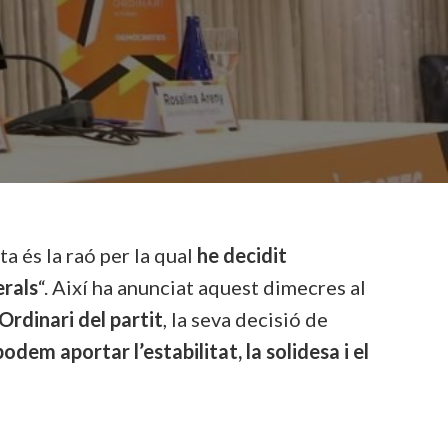
sta és la raó per la qual
he decidit
erals
“. Així ha anunciat aquest dimecres al
rdinari del partit
, la seva decisió de
podem aportar l’estabilitat, la solidesa i el