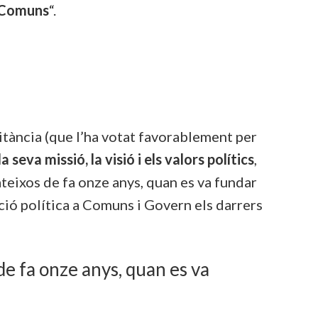
s Comuns
“.
itància (que l’ha votat favorablement per
la seva missió, la visió i els valors polítics
,
ateixos de fa onze anys, quan es va fundar
acció política a Comuns i Govern els darrers
de fa onze anys, quan es va