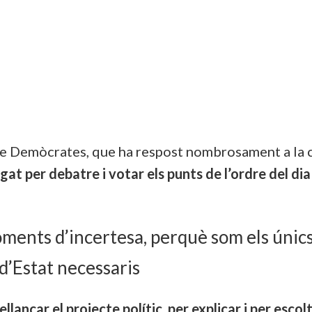
a de Demòcrates, que ha respost nombrosament a la 
t per debatre i votar els punts de l’ordre del dia
oments d’incertesa, perquè som els úni
t d’Estat necessaris
ellançar el projecte polític, per explicar i per escol