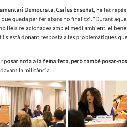
lamentari Demòcrata, Carles Enseñat
, ha fet repàs
ca que queda per fer abans no finalitzi. “Durant aq
 amb lleis relacionades amb el medi ambient, el ben
t i s’està donant resposta a les problemàtiques qu
r p
osar nota a la feina feta, però també posar-nos 
 davant la militància.