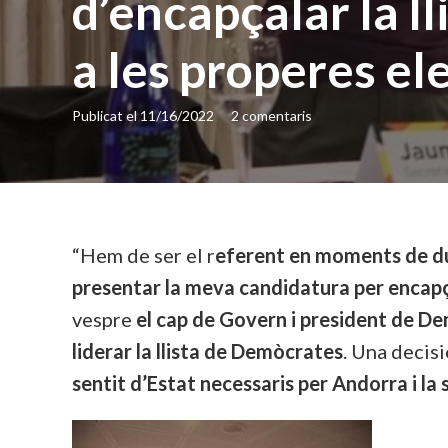
d’encapçalar la l
a les properes el
Publicat el
11/16/2022
2
comentaris
“Hem de ser el r
eferent en moments de du
presentar la meva candidatura per encapçal
vespre
el cap de Govern i president de D
liderar la llista de Demòcrates
. Una decis
sentit d’Estat necessaris per Andorra i la