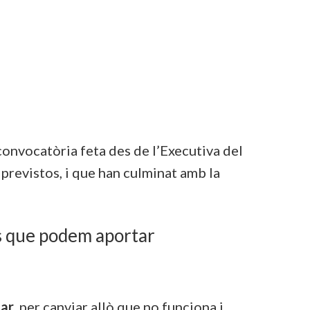
convocatòria feta des de l’Executiva del
previstos, i que han culminat amb la
cs que podem aportar
tar
, per canviar allò que no funciona i