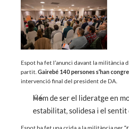
Espot ha fet l’anunci davant la militànci
partit.
Gairebé 140 persones s’han congrega
intervenció final del president de DA.
Hem de ser el lideratge en m
estabilitat, solidesa i el senti
Espot ha fet una crida a la militància per “
r