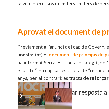
la veu interessos de milers i milers de pe
Aprovat el document de pri
Prèviament a l’anunci del cap de Govern, 
unanimitat) el
document de principis de pa
ha informat Serra. Es tracta, ha afegit, de “
el partit”. En cap cas es tracta de “renunc
anys, ben al contrari: es tracta de
reforçar
Es tracta de donar resposta al
fundar el partit