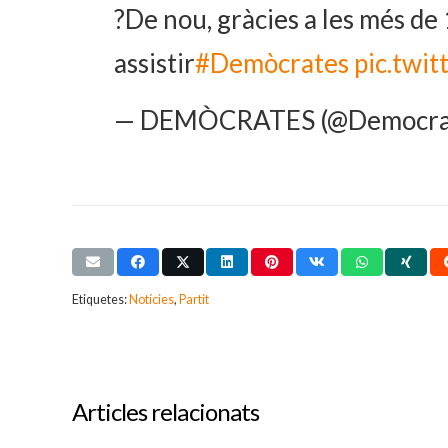
?De nou, gràcies a les més de
assistir
#Demòcrates
pic.tw
— DEMÒCRATES (@Democra
Etiquetes:
Notícies
,
Partit
Articles relacionats