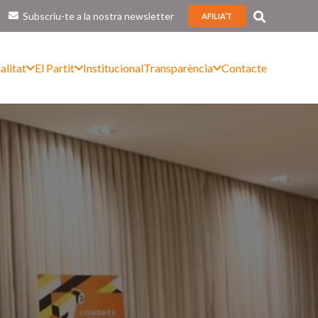
Subscriu-te a la nostra newsletter
AFILIA’T
alitat
El Partit
Institucional
Transparència
Contacte