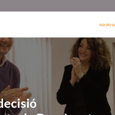
Inici
Actu
decisió