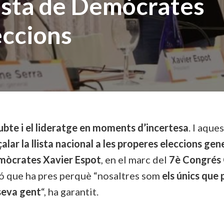
lista de Demòcrates
eccions
bte i el lideratge en moments d’incertesa
. I aque
ar la llista nacional a les properes eleccions gen
emòcrates Xavier Espot
, en el marc del
7è Congrés O
ió que ha pres perquè “nosaltres som
els únics que 
 seva gent
“, ha garantit.