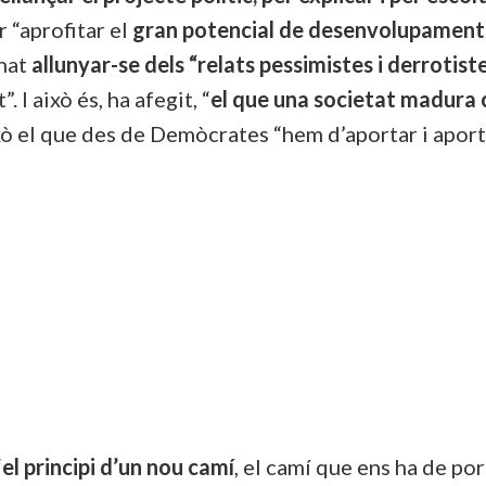
r “aprofitar el
gran potencial de desenvolupament d
nat
allunyar-se dels “relats pessimistes i derrotist
. I això és, ha afegit, “
el que una societat madura
ixò el que des de Demòcrates “hem d’aportar i apor
“
el principi d’un nou camí
, el camí que ens ha de por