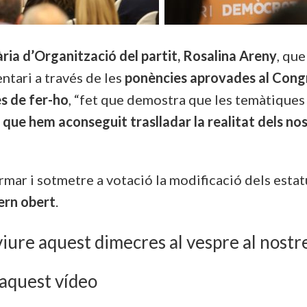
ria d’Organització del partit, Rosalina Areny
, qu
tari a través de les
ponències aprovades al Congr
es de fer-ho
, “fet que demostra que les temàtiques
ue hem aconseguit traslladar la realitat dels nost
mar i sotmetre a votació la modificació dels estat
vern obert
.
iure aquest dimecres al vespre al nostr
 aquest vídeo