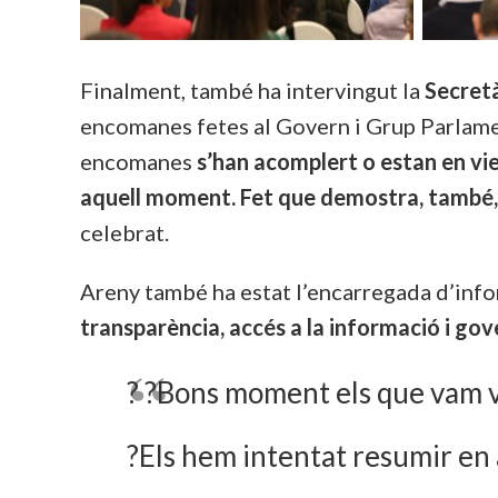
Finalment, també ha intervingut la
Secretà
encomanes fetes al Govern i Grup Parlamen
encomanes
s’han acomplert o estan en vi
aquell moment. Fet que demostra, també, q
celebrat.
Areny també ha estat l’encarregada d’infor
transparència, accés a la informació i go
? ?Bons moment els que vam v
?Els hem intentat resumir en