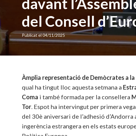
davant l’Assembl
del Consell d’Eu
Publicat el
04/11/2025
Àmplia representació de Demòcrates a la 
qual ha tingut lloc aquesta setmana a
Estr
Coma
i també formada per la consellera
M
Tor
. Espot ha intervingut per primera vega
del 30è aniversari de l’adhesió d’Andorra 
ingerència estrangera en els estats europe
Política Europea.