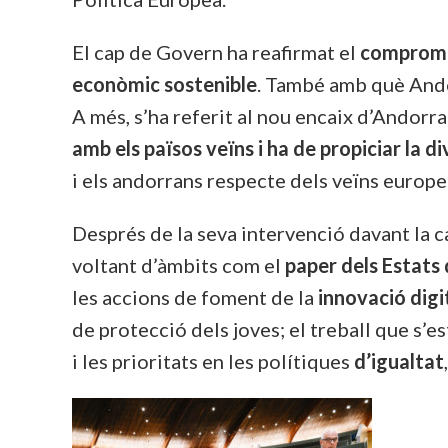
El cap de Govern
ha reafirmat el
compromís
econòmic sostenible
. També amb què Andor
A més, s’ha referit al nou encaix d’Andorr
amb els països veïns i ha de propiciar la 
i els andorrans respecte dels veïns europe
Després de la seva intervenció davant la 
voltant d’àmbits com el
paper dels Estats
les accions de foment de la
innovació digi
de protecció dels joves; el treball que s’
i les prioritats en les polítiques
d’igualtat