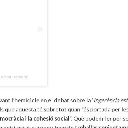
r_espot_zamora)
ant l’hemicicle en el debat sobre la ‘
Ingerència es
ills que aquesta té sobretot quan “és portada per le
mocràcia i la cohesió social
“. Què podem fer per so
’un petit estat europeu, hem de
treballar conjuntame