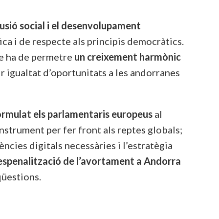
usió social i el desenvolupament
a i de respecte als principis democràtics.
que ha de permetre
un creixement harmònic
ir igualtat d’oportunitats a les andorranes
ormulat els parlamentaris europeus
al
nstrument per fer front als reptes globals;
ncies digitals necessàries i l’estratègia
espenalització de l’avortament a Andorra
qüestions.