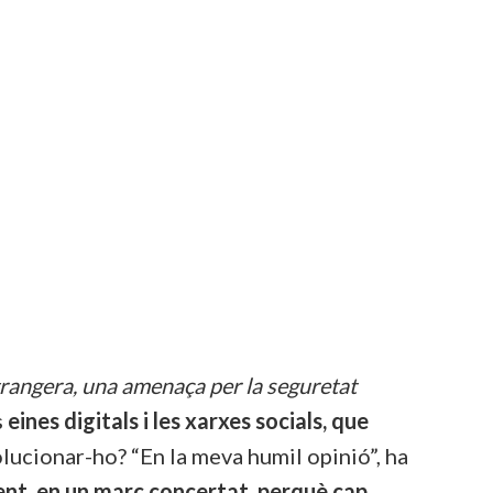
trangera, una amenaça per la seguretat
s
eines digitals i les xarxes socials, que
lucionar-ho? “En la meva humil opinió”, ha
nt, en un marc concertat, perquè cap