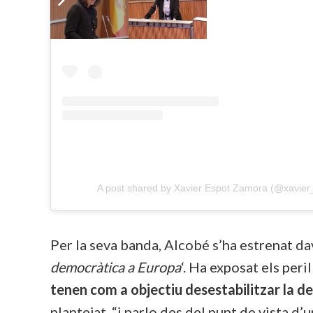
A post shared by Xavier Espot Zamora (@xavie
Per la seva banda, Alcobé s’ha estrenat dav
democràtica a Europa
‘. Ha exposat els per
tenen com a objectiu desestabilitzar la de
plantejat, “i parlo des del punt de vista d