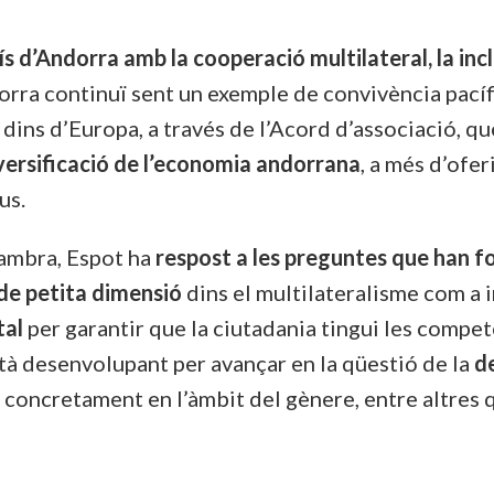
 d’Andorra amb la cooperació multilateral, la incl
ra continuï sent un exemple de convivència pacífic
a dins d’Europa, a través de l’Acord d’associació, 
diversificació de l’economia andorrana
, a més d’ofer
us.
cambra, Espot ha
respost a les preguntes que han f
 de petita dimensió
dins el multilateralisme com a i
tal
per garantir que la ciutadania tingui les competè
està desenvolupant per avançar en la qüestió de la
d
, concretament en l’àmbit del gènere, entre altres 