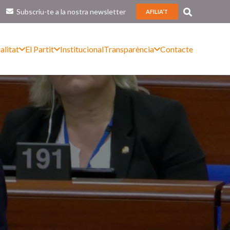
Subscriu-te a la nostra newsletter
AFILIA’T
alitat
El Partit
Institucional
Transparència
Contacte