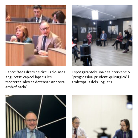
Espot: “Més drets de circulació, més
Espot garanteix una desintervenció
seguretat, cap col·lapse a les
“progressiva, prudent, quirúrgica” i
fronteres: això és defensar Andorra
amb topalls dels lloguers
amb eficàcia”