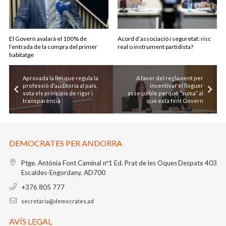
El Govern avalarà el 100% de
Acord d’associació i seguretat: risc
l’entrada de la compra del primer
real o instrument partidista?
habitatge
Aprovada la llei que regula la
A favor del reglament per
professió d’auditoria al país,
incentivar el lloguer
sota els principis de rigor i
assequible perquè “suma” al
transparència
que està fent Govern
DEMOCRATES PER ANDORRA
Ptge. Antònia Font Caminal nº1
Ed. Prat de les Oques
Despatx 403
Escaldes-Engordany, AD700
+376 805 777
secretaria@democrates.ad
AVÍS LEGAL