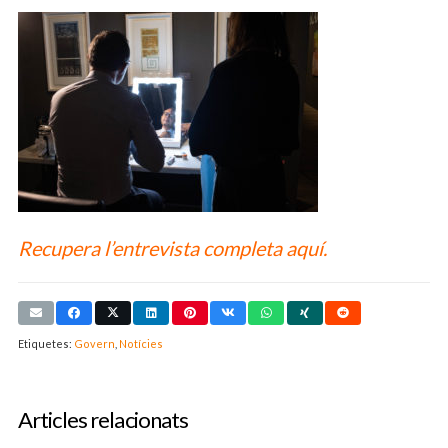
Recupera l’entrevista completa
aquí
.
Etiquetes:
Govern
,
Notícies
Articles relacionats