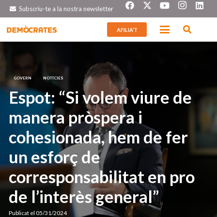
Subscriu-te a la nostra newsletter
AFILIA’T
GOVERN
NOTÍCIES
Espot: “Si volem viure de
manera pròspera i
cohesionada, hem de fer
un esforç de
corresponsabilitat en pro
de l’interès general”
Publicat el
05/31/2024