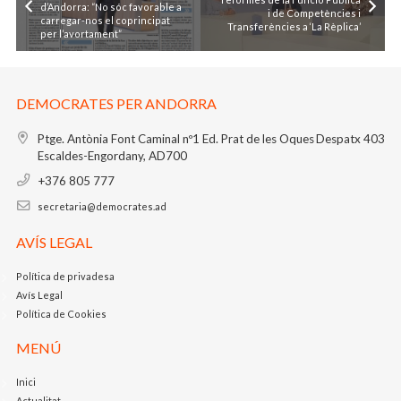
d’Andorra: “No sóc favorable a
i de Competències i
carregar-nos el coprincipat
Transferències a ‘La Rèplica’
per l’avortament”
DEMOCRATES PER ANDORRA
Ptge. Antònia Font Caminal nº1
Ed. Prat de les Oques
Despatx 403
Escaldes-Engordany, AD700
+376 805 777
secretaria@democrates.ad
AVÍS LEGAL
Política de privadesa
Avís Legal
Política de Cookies
MENÚ
Inici
Actualitat