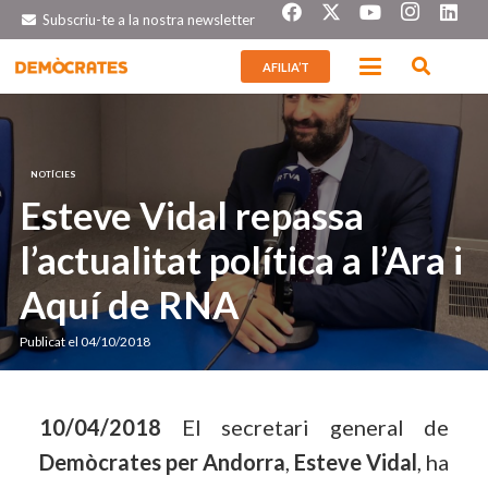
Subscriu-te a la nostra newsletter
AFILIA’T
NOTÍCIES
Esteve Vidal repassa
l’actualitat política a l’Ara i
Aquí de RNA
Publicat el
04/10/2018
10/04/2018
El secretari general de
Demòcrates per Andorra
,
Esteve Vidal
, ha