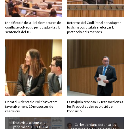
Modificació de la Llei de mesures de
Reforma del Codi Penal per adaptar-
conflicte col·lectiu per adaptar-la a la
lo als riscos digitals i reforçar la
sentència del TC
protecció dels menors
Debat d’Orientació Política: votem
La majoria proposa 17 transaccions a
favorablement 10 propostes de
les Propostes de resolució de
resolució
l’oposició
Entrevista al conseller
Carles Jordana defensa les
general del GPD al Diari
reformes de la Funció Pública