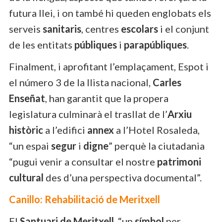
futura llei, i on també hi queden englobats els
serveis
sanitaris
, centres
escolars
i el conjunt
de les entitats
públiques
i
parapúbliques
.
Finalment, i aprofitant l’emplaçament, Espot i
el número 3 de la llista nacional,
Carles
Enseñat
, han garantit que la propera
legislatura culminarà el trasllat de l’
Arxiu
històric
a l’edifici
annex
a l’Hotel Rosaleda,
“un espai
segur
i
digne
” perquè la ciutadania
“pugui venir a consultar el nostre
patrimoni
cultural
des d’una perspectiva documental”.
Canillo: Rehabilitació de Meritxell
El
Santuari de Meritxell
, “un
símbol
per