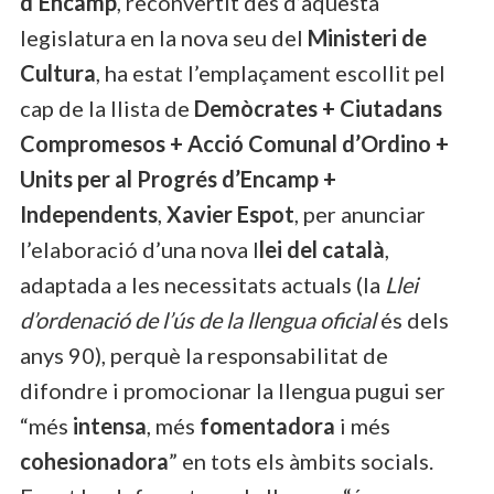
d’Encamp
, reconvertit des d’aquesta
legislatura en la nova seu del
Ministeri de
Cultura
, ha estat l’emplaçament escollit pel
cap de la llista de
Demòcrates + Ciutadans
Compromesos + Acció Comunal d’Ordino +
Units per al Progrés d’Encamp +
Independents
,
Xavier Espot
, per anunciar
l’elaboració d’una nova l
lei del català
,
adaptada a les necessitats actuals (la
Llei
d’ordenació de l’ús de la llengua oficial
és dels
anys 90), perquè la responsabilitat de
difondre i promocionar la llengua pugui ser
“més
intensa
, més
fomentadora
i més
cohesionadora
” en tots els àmbits socials.