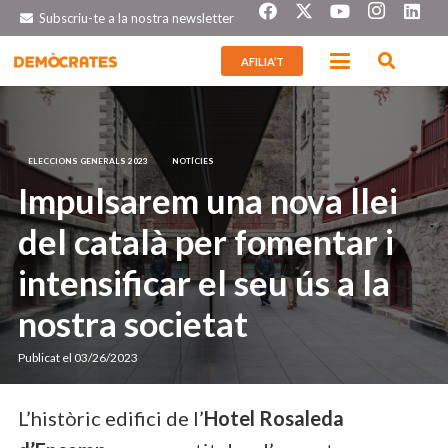
Subscriu-te a la nostra newsletter
AFILIA’T
ELECCIONS GENERALS 2023
NOTÍCIES
Impulsarem una nova llei
del català per fomentar i
intensificar el seu ús a la
nostra societat
Publicat el
03/26/2023
L’històric edifici de l’
Hotel Rosaleda