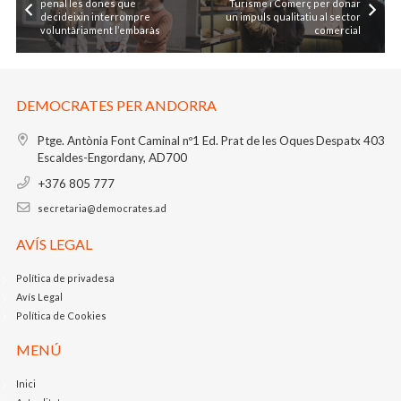
penal les dones que
Turisme i Comerç per donar
decideixin interrompre
un impuls qualitatiu al sector
voluntàriament l’embaràs
comercial
DEMOCRATES PER ANDORRA
Ptge. Antònia Font Caminal nº1
Ed. Prat de les Oques
Despatx 403
Escaldes-Engordany, AD700
+376 805 777
secretaria@democrates.ad
AVÍS LEGAL
Política de privadesa
Avís Legal
Política de Cookies
MENÚ
Inici