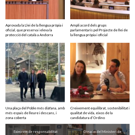
Aprovada la Llei de la llengua pròpia i
Ampli acord dels grups
oficial, que preserva i eleva la
parlamentaris pel Projecte de llei de
protecció del català a Andorra
la llengua pròpia i oficial
Una plaça del Poble més diàfana, amb
Creixement equilibrat, sostenibilitat i
més espais de lleure i descans, i
qualitat de vida, eixos de la
zona coberta
candidatura d’Ordino
Eximirem de responsabilitat
Creació del Ministeri de