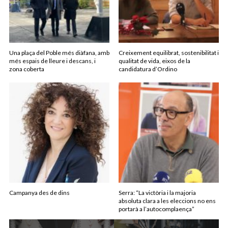
Una plaça del Poble més diàfana, amb
Creixement equilibrat, sostenibilitat i
més espais de lleure i descans, i
qualitat de vida, eixos de la
zona coberta
candidatura d’Ordino
Campanya des de dins
Serra: “La victòria i la majoria
absoluta clara a les eleccions no ens
portarà a l’autocomplaença”