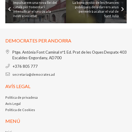
Impulsarem una nova llei del
La bona gestió de les finances
català per fomentar i
públiques dels darrers anys
intensificar el seu ús a la
permetrà acabar el vial de
nostra societat
Sant Julià
DEMOCRATES PER ANDORRA
Ptge. Antònia Font Caminal nº1
Ed. Prat de les Oques
Despatx 403
Escaldes-Engordany, AD700
+376 805 777
secretaria@democrates.ad
AVÍS LEGAL
Política de privadesa
Avís Legal
Política de Cookies
MENÚ