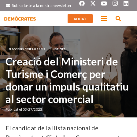
Subscriu-te a la nostra newsletter
AFILIA’T
ELECCIONS GENERALS 2023
NOTÍCIES
Creació del Ministeri de
Turisme i Comerç per
donar un impuls qualitatiu
al sector comercial
Publicat el
03/27/2023
El candidat de la llista nacional de