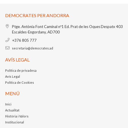
DEMOCRATES PER ANDORRA
Ptge. Antònia Font Caminal nº1
Ed. Prat de les Oques
Despatx 403
Escaldes-Engordany, AD700
+376 805 777
secretaria@democrates.ad
AVÍS LEGAL
Política de privadesa
Avís Legal
Política de Cookies
MENÚ
Inici
Actualitat
Història i Valors
Institucional