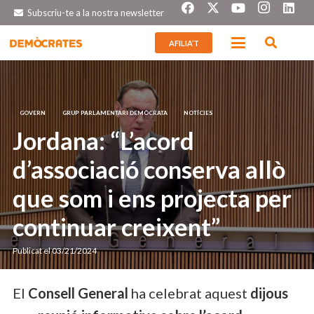
Subscriu-te a la nostra newsletter
AFILIA’T
GOVERN
GRUP PARLAMENTARI DEMÒCRATA
NOTÍCIES
Jordana: “L’acord
d’associació conserva allò
que som i ens projecta per
continuar creixent”
Publicat el
03/21/2024
El
Consell General
ha celebrat aquest
dijous