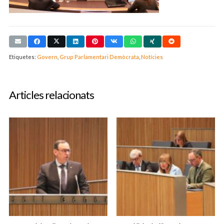
Etiquetes:
Govern
,
Grup Parlamentari Demòcrata
,
Notícies
Articles relacionats