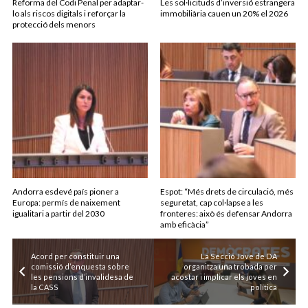
Reforma del Codi Penal per adaptar-
Les sol·licituds d’inversió estrangera
lo als riscos digitals i reforçar la
immobiliària cauen un 20% el 2026
protecció dels menors
Andorra esdevé país pioner a
Espot: “Més drets de circulació, més
Europa: permís de naixement
seguretat, cap col·lapse a les
igualitari a partir del 2030
fronteres: això és defensar Andorra
amb eficàcia”
Acord per constituir una
La Secció Jove de DA
comissió d’enquesta sobre
organitza una trobada per
les pensions d’invalidesa de
acostar i implicar els joves en
la CASS
política