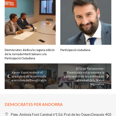
Demòcrates dedica la segona edició
Participació ciutadana
de la Jornada Martí Salvans a la
Participació Ciutadana
El Grup Parlamentari
Xavier Espot esdevé el
Demòcrata vol promoure la
president de la renovada
participació de les entitats en
executiva de Demòcrates
el treball dels textos
legislatius
DEMOCRATES PER ANDORRA
Ptge. Antònia Font Caminal nº1
Ed. Prat de les Oques
Despatx 403