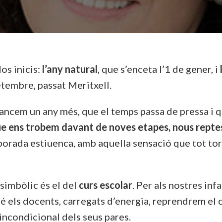
os inicis:
l’any natural
, que s’enceta l’1 de gener, i
etembre, passat Meritxell.
ncem un any més, que el temps passa de pressa i qu
que ens trobem davant de noves etapes, nous reptes
orada estiuenca, amb aquella sensació que tot torn
simbòlic és el del
curs escolar
. Per als nostres inf
é els docents, carregats d’energia, reprendrem el 
incondicional dels seus pares.