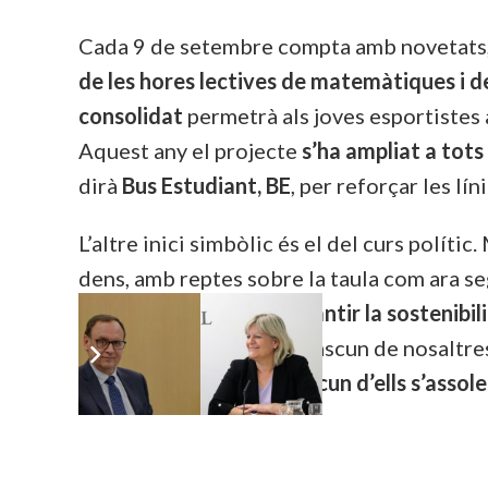
Cada 9 de setembre compta amb novetats, 
de les hores lectives de matemàtiques i d
consolidat
permetrà als joves esportistes 
Aquest any el projecte
s’ha ampliat a tot
dirà
Bus Estudiant, BE
, per reforçar les lí
L’altre inici simbòlic és el del curs polític
dens, amb reptes sobre la taula com ara segui
del nostre territori i garantir la sostenibi
país. Però segur que cadascun de nosaltres
doncs,
espero que cadascun d’ells s’assoleix