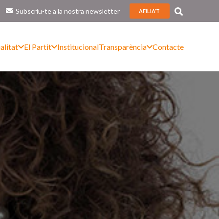
Subscriu-te a la nostra newsletter
AFILIA’T
alitat
El Partit
Institucional
Transparència
Contacte