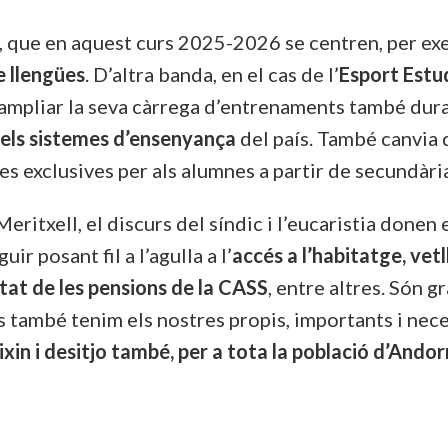
que en aquest curs 2025-2026 se centren, per exe
e llengües
. D’altra banda, en el cas de l’
Esport Estu
ampliar la seva càrrega d’entrenaments també durant
s els sistemes d’ensenyança
del país. També canvia 
nies exclusives per als alumnes a partir de secundàri
. Meritxell, el discurs del síndic i l’eucaristia done
r posant fil a l’agulla a l’
accés a l’habitatge, vet
litat de les pensions de la CASS
, entre altres. Són g
 també tenim els nostres propis, importants i nece
in i desitjo també, per a tota la població d’Andorra