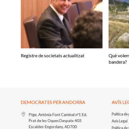
Registre de societats actualitzat
Què volem
bandera?
DEMOCRATES PER ANDORRA
AVÍS LE
Política de
Ptge. Antònia Font Caminal nº1
Ed.
Prat de les Oques
Despatx 403
Avís Legal
Escaldes-Engordany, AD700
Política de