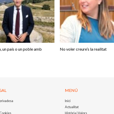
, un país o un poble amb
No voler creure’s la realitat
GAL
MENÚ
 privadesa
Inici
Actualitat
 Cookies
Història i Valors