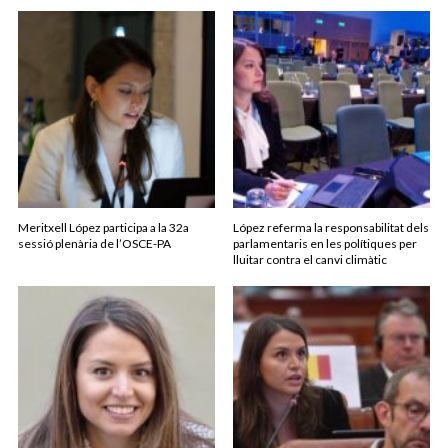
Meritxell López participa a la 32a
López referma la responsabilitat dels
sessió plenària de l’OSCE-PA
parlamentaris en les polítiques per
lluitar contra el canvi climàtic