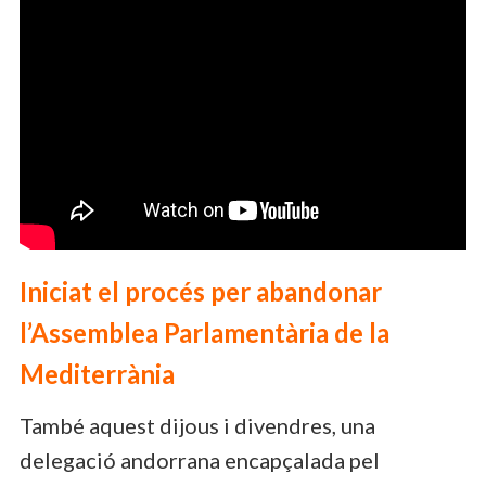
Iniciat el procés per abandonar
l’Assemblea Parlamentària de la
Mediterrània
També aquest dijous i divendres, una
delegació andorrana encapçalada pel