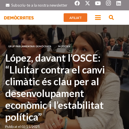
Subscriu-te a la nostra newsletter
AFILIA’T
GRUP PARLAMENTARI DEMÒCRATA
NOTÍCIES
López, davant l’OSCE:
“Lluitar contra el canvi
climàtic és clau per al
desenvolupament
econòmic i l’estabilitat
política”
Publicat el
02/21/2025