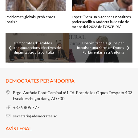
Problemes globals, problemes
López: “Serà un plaer per a nosaltres
locals?
poder acollir a Andorra la Sessió de
tardor del 2026 de l’OSCE-PA”
Demòcrates d’Escaldes
Unanimitat dels grups per
reclama accions efectives de
impulsar una Xarxa de Dones
dinamització a la part alta
Parlamentàries a Andorra
DEMOCRATES PER ANDORRA
Ptge. Antònia Font Caminal nº1
Ed. Prat de les Oques
Despatx 403
Escaldes-Engordany, AD700
+376 805 777
secretaria@democrates.ad
AVÍS LEGAL