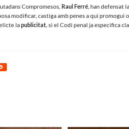
 Ciutadans Compromesos,
Raul Ferré
, han defensat 
posa modificar, castiga amb penes a qui promogui o a
elicte la
publicitat
, si el Codi penal ja especifica c