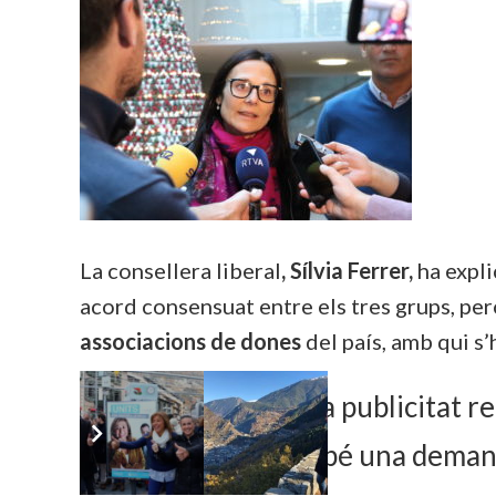
La consellera liberal
, Sílvia Ferrer,
ha explic
acord consensuat entre els tres grups, pero
associacions de dones
del país, amb qui 
L’eliminació de la publicitat 
grups, però també una deman