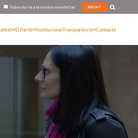
Subscriu-te a la nostra newsletter
AFILIA’T
alitat
El Partit
Institucional
Transparència
Contacte