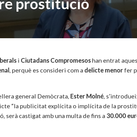
re prostitució
iberals
i
Ciutadans Compromesos
han entrat aquest
enal
, perquè es consideri com a
delicte menor
fer p
ellera general Demòcrata,
Ester Molné
, s’introduei
cte “la publicitat explícita o implícita de la prost
ó, serà castigat amb una multa de fins a
30.000 eur