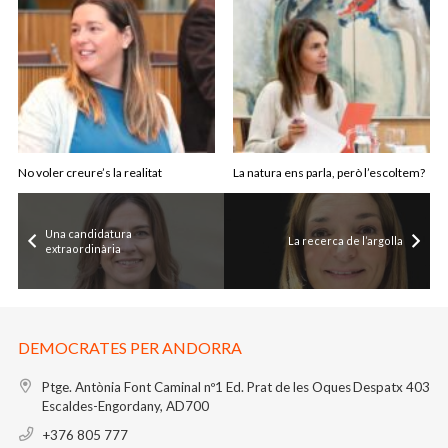
No voler creure’s la realitat
La natura ens parla, però l’escoltem?
Una candidatura
La recerca de l’argolla
extraordinària
DEMOCRATES PER ANDORRA
Ptge. Antònia Font Caminal nº1
Ed. Prat de les Oques
Despatx 403
Escaldes-Engordany, AD700
+376 805 777