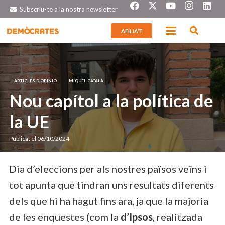
Subscriu-te a la nostra newsletter
AFILIA’T
ARTICLES D’OPINIÓ
MIQUEL CATALÀ
Nou capítol a la política de
la UE
Publicat el
06/10/2024
Dia d’eleccions per als nostres països veïns i
tot apunta que tindran uns resultats diferents
dels que hi ha hagut fins ara, ja que la majoria
de les enquestes (com la
d’Ipsos
, realitzada