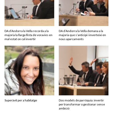
DA d’Andorra la Vella recorda a la
DA d’Andorra la Vella demana a la
majoria la llarga llista de voravies en
majoria que s’anticipi i inverteixi en
mal estat on cal invertir
nous aparcaments
Superàvit per a habitatge
Dos models de parròquia: invertir
per transformar o gestionar sense
ambició