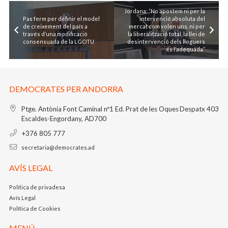
Jordana: “No apostem ni per la
Pas ferm per definir el model
intervenció absoluta del
de creixement del país a
mercat com volen uns, ni per
través d’una modificació
la liberalització total, la llei de
consensuada de la LGOTU
desintervenció dels lloguers
és l’adequada”
DEMOCRATES PER ANDORRA
Ptge. Antònia Font Caminal nº1
Ed. Prat de les Oques
Despatx 403
Escaldes-Engordany, AD700
+376 805 777
secretaria@democrates.ad
AVÍS LEGAL
Política de privadesa
Avís Legal
Política de Cookies
MENÚ