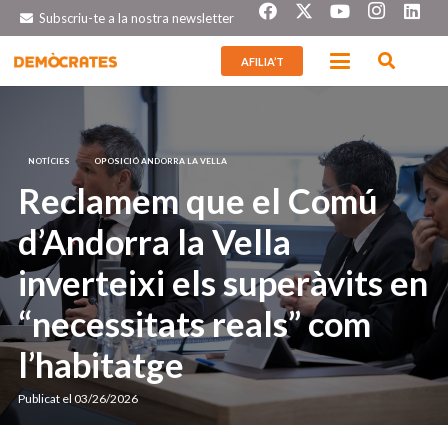
Subscriu-te a la nostra newsletter
AFILIA’T
NOTÍCIES
OPOSICIÓ ANDORRA LA VELLA
Reclamem que el Comú
d’Andorra la Vella
inverteixi els superàvits en
“necessitats reals” com
l’habitatge
Publicat el
03/26/2026