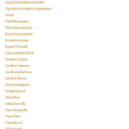
Oposició Andorra la Vella
Oposició Escaldes-Engordany
Partit
Pati Riberaygua
Pere Marsenyach
Rosa Maria Sabaté
Rosalina Areny
Rupert Fornell
Salomó Benchluch
Sandra Codina
Sandra Cuberes
Sandra de la Rosa
Sandra Tomàs
Sense categoria
Sergi Majoral
Sílvia Riva
Sofia Garrallà
Ton Cerqueda
Toni Fillet
Toni Missé
Trini Marín