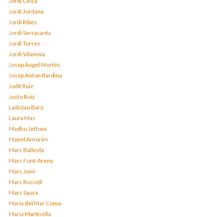
Jordi Cinca
Jordi Jordana
Jordi Ribes
Jordi Serracanta
Jordi Torres
Jordi Vilanova
Josep Àngel Mortés
Josep Anton Bardina
Judit Ruiz
Justo Ruiz
Ladislau Baró
Laura Mas
Madhu Jethani
Manel Amorim
Marc Ballestà
Marc Font-Areny
Marc Jové
Marc Rossell
Marc Saura
Maria del Mar Coma
Maria Martisella