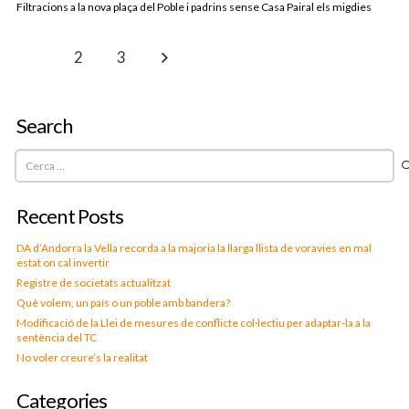
Filtracions a la nova plaça del Poble i padrins sense Casa Pairal els migdies
1
2
3
Search
Cerca:
Recent Posts
DA d’Andorra la Vella recorda a la majoria la llarga llista de voravies en mal
estat on cal invertir
Registre de societats actualitzat
Què volem, un país o un poble amb bandera?
Modificació de la Llei de mesures de conflicte col·lectiu per adaptar-la a la
sentència del TC
No voler creure’s la realitat
Categories