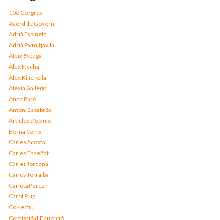
10è Congrés
Acord de Govern
Adrià Espineta
Adrià Palmitjavila
Aleix Espuga
Àlex Flecha
Àlex Kinchella
Alexia Gallego
Anna Baró
Antoni Escabrós
Articles d'opinió
Berna Coma
Carles Acosta
Carles Enseñat
Carles Jordana
Carles Torralba
Carlota Pérez
Carol Puig
Col·lectiu
Comissió d'Educació