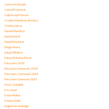
Comissió Socials
Consell General
Copríncep Francès
Cristina Martínez de Haro
Cristina Serra
Daniel Mandicó
David Astrié
David Montané
Diego Vieira
Eduard Betriu
Eduard Muñoz Pérez
Eleccions 2019
Eleccions comunals 2019
Eleccions Comunals 2023
Eleccions Generals 2023
Enric Castellet
Eric Jover
Ester Molné
Esteve Vidal
Eugeni de Santiago