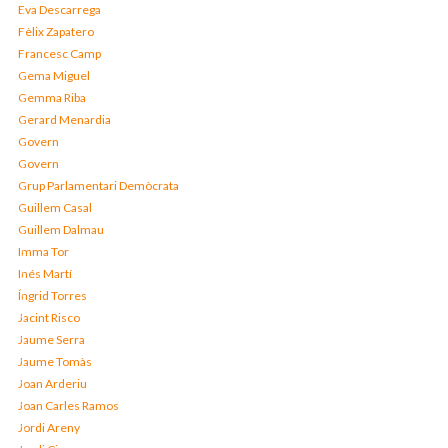
Eva Descarrega
Fèlix Zapatero
Francesc Camp
Gema Miguel
Gemma Riba
Gerard Menardia
Govern
Govern
Grup Parlamentari Demòcrata
Guillem Casal
Guillem Dalmau
Imma Tor
Inés Martí
Íngrid Torres
Jacint Risco
Jaume Serra
Jaume Tomàs
Joan Arderiu
Joan Carles Ramos
Jordi Areny