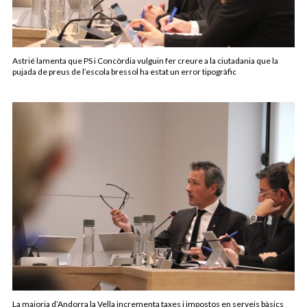
Astrié lamenta que PS i Concòrdia vulguin fer creure a la ciutadania que la
pujada de preus de l’escola bressol ha estat un error tipogràfic
La majoria d’Andorra la Vella incrementa taxes i impostos en serveis bàsics