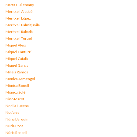
Marta Guilemany
Meritxell Alcobé
Meritxell López
Meritxell Palmitjavila
Meritxell Rabadà
Meritxell Teruel
Miquel Aleix
Miquel Canturri
Miquel Català
Miquel Garcia
Mireia Ramos
Mònica Armengol
Mònica Bonell
Mònica Solé
Nino Marot
Noelia Lucena
Notícies
Núria Barquín
Núria Pons
Núria Rossell