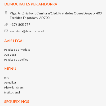
DEMOCRATES PER ANDORRA
Ptge. Antònia Font Caminal nº1
Ed. Prat de les Oques
Despatx 403
Escaldes-Engordany, AD700
+376 805 777
secretaria@democrates.ad
AVÍS LEGAL
Política de privadesa
Avís Legal
Política de Cookies
MENÚ
Inici
Actualitat
Història i Valors
Institucional
SEGUEIX-NOS