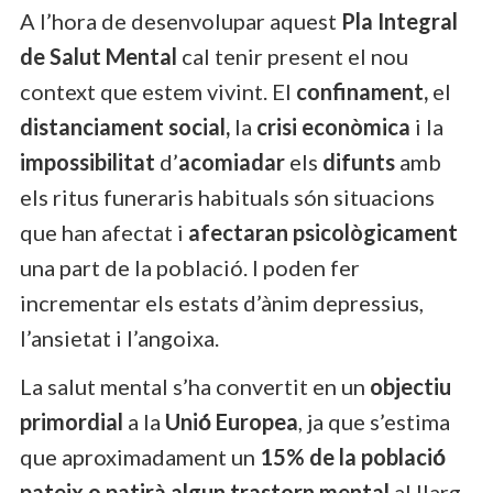
A l’hora de desenvolupar aquest
Pla Integral
de Salut Mental
cal tenir present el nou
context que estem vivint. El
confinament,
el
distanciament social,
la
crisi econòmica
i la
impossibilitat
d’
acomiadar
els
difunts
amb
els ritus funeraris habituals són situacions
que han afectat i
afectaran psicològicament
una part de la població. I poden fer
incrementar els estats d’ànim depressius,
l’ansietat i l’angoixa.
La salut mental s’ha convertit en un
objectiu
primordial
a la
Unió́ Europea
, ja que s’estima
que aproximadament un
15% de la població́
pateix o patirà algun trastorn mental
al llarg