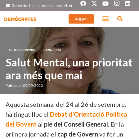
Subscriu-te a la nostra newsletter
AFILIA’T
ARTICLES D’OPINIÓ
BERNA COMA
Salut Mental, una prioritat
ara més que mai
Publicat el
09/29/2020
Aquesta setmana, del 24 al 26 de setembre,
ha tingut lloc el
Debat d’Orientació Política
del Govern
al
ple del Consell General
. En la
primera jornada el
cap de Govern
va fer un