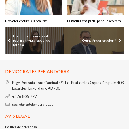
No voler creure’s la realitat
La natura ens parla, però l’escoltem?
La cultura que ens explica: un
patrimoni viu a l’abast de
Quina Andorra volem?
tothom
DEMOCRATES PER ANDORRA
Ptge. Antònia Font Caminal nº1
Ed. Prat de les Oques
Despatx 403
Escaldes-Engordany, AD700
+376 805 777
secretaria@democrates.ad
AVÍS LEGAL
Política de privadesa