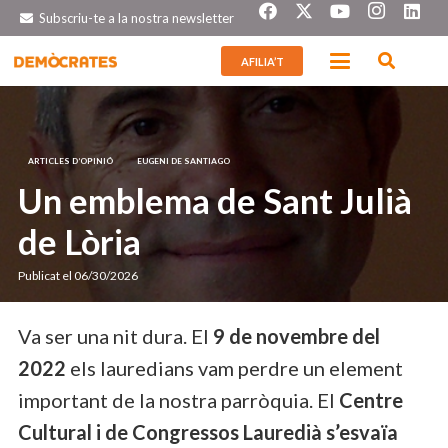
Subscriu-te a la nostra newsletter
AFILIA’T
ARTICLES D’OPINIÓ
EUGENI DE SANTIAGO
Un emblema de Sant Julià
de Lòria
Publicat el
06/30/2026
Va ser una nit dura. El
9 de novembre del
2022
els lauredians vam perdre un element
important de la nostra parròquia. El
Centre
Cultural i de Congressos Lauredià s’esvaïa