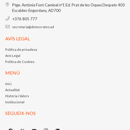
Ptge. Antònia Font Caminal nº1
Ed. Prat de les Oques
Despatx 403
Escaldes-Engordany, AD700
+376 805 777
secretaria@democrates.ad
AVÍS LEGAL
Política de privadesa
Avís Legal
Política de Cookies
MENÚ
Inici
Actualitat
Història i Valors
Institucional
SEGUEIX-NOS