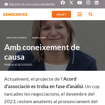
Subscriu-te a la nostra newsletter
AFILIA’T
ARTICLES D’OPINIÓ
BERNA COMA
Amb coneixement de
causa
Publicat el
02/13/2025
Actualment, el projecte de l’
Acord
d’associació es troba en fase d’anàlisi.
Un cop
tancades les negociacions, el desembre del
2023, restem amatents al pronunciament del