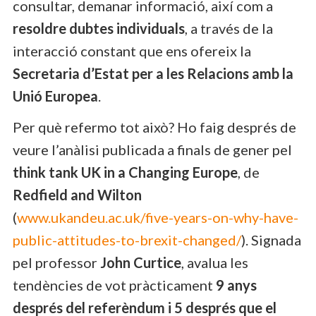
consultar, demanar informació, així com a
resoldre dubtes individuals
, a través de la
interacció constant que ens ofereix la
Secretaria d’Estat per a les Relacions amb la
Unió Europea
.
Per què refermo tot això? Ho faig després de
veure l’anàlisi publicada a finals de gener pel
think tank UK in a Changing Europe
, de
Redfield and Wilton
(
www.ukandeu.ac.uk/five-years-on-why-have-
public-attitudes-to-brexit-changed/
). Signada
pel professor
John Curtice
, avalua les
tendències de vot pràcticament
9 anys
després del referèndum i 5 després que el