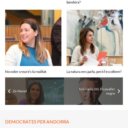
bandera?
No voler creure’s la realitat
La natura ens parla, però l’escoltem?
Sobirania (III). El cavaller
Ze Manel
negre
DEMOCRATES PER ANDORRA