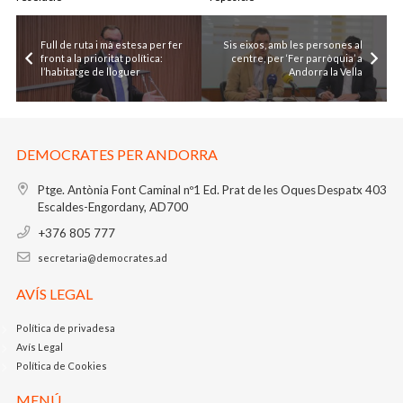
Full de ruta i mà estesa per fer
Sis eixos, amb les persones al
front a la prioritat política:
centre, per ‘Fer parròquia’ a
l’habitatge de lloguer
Andorra la Vella
DEMOCRATES PER ANDORRA
Ptge. Antònia Font Caminal nº1
Ed. Prat de les Oques
Despatx 403
Escaldes-Engordany, AD700
+376 805 777
secretaria@democrates.ad
AVÍS LEGAL
Política de privadesa
Avís Legal
Política de Cookies
MENÚ