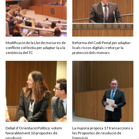
Modificació de la Llei de mesures de
Reforma del Codi Penal per adaptar-
conflicte col·lectiu per adaptar-la a la
lo als riscos digitals i reforçar la
sentència del TC
protecció dels menors
Debat d’Orientació Política: votem
La majoria proposa 17 transaccions a
favorablement 10 propostes de
les Propostes de resolució de
resolució
l’oposició