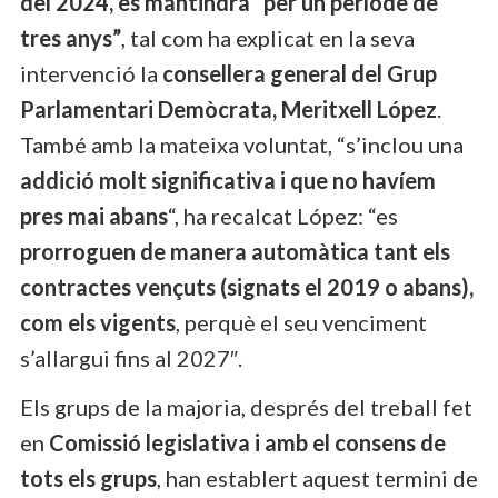
del 2024, es mantindrà “per un període de
tres anys”
, tal com ha explicat en la seva
intervenció la
consellera general del Grup
Parlamentari Demòcrata, Meritxell López
.
També amb la mateixa voluntat, “s’inclou una
addició molt significativa i que no havíem
pres mai
abans
“, ha recalcat López: “es
prorroguen de manera automàtica tant els
contractes vençuts (signats el 2019 o abans),
com els vigents
, perquè el seu venciment
s’allargui fins al 2027″.
Els grups de la majoria, després del treball fet
en
Comissió legislativa i amb el consens de
tots els grups
, han establert aquest termini de