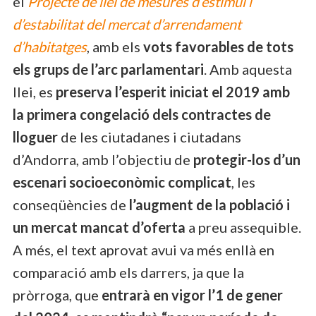
el
Projecte de llei de mesures d’estímul i
d’estabilitat del mercat d’arrendament
d’habitatges
, amb els
vots favorables de tots
els grups de l’arc parlamentari
. Amb aquesta
llei, es
preserva l’esperit iniciat el 2019 amb
la primera congelació dels contractes de
lloguer
de les ciutadanes i ciutadans
d’Andorra, amb l’objectiu de
protegir-los d’un
escenari socioeconòmic complicat
, les
conseqüències de
l’augment de la població i
un mercat mancat d’oferta
a preu assequible.
A més, el text aprovat avui va més enllà en
comparació amb els darrers, ja que la
pròrroga, que
entrarà en vigor l’1 de gener