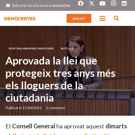
Subscriu-te a la nostra newsletter
AFILIA’T
GRUP PARLAMENTARI DEMÒCRATA
NOTÍCIES
Aprovada la llei que
protegeix tres anys més
els lloguers de la
ciutadania
Publicat el
11/28/2023
1
comentari
El
Consell General
ha aprovat aquest
dimarts