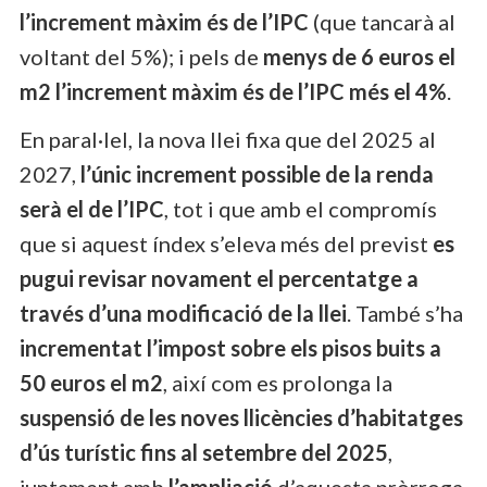
l’increment màxim és de l’IPC
(que tancarà al
voltant del 5%); i pels de
menys de 6 euros el
m2 l’increment màxim és de l’IPC més el 4%
.
En paral·lel, la nova llei fixa que del 2025 al
2027,
l’únic increment possible de la renda
serà el de l’IPC
, tot i que amb el compromís
que si aquest índex s’eleva més del previst
es
pugui revisar novament el percentatge a
través d’una modificació de la llei
. També s’ha
incrementat l’impost sobre els pisos buits a
50 euros el m2
, així com es prolonga la
suspensió de les noves llicències d’habitatges
d’ús turístic fins al setembre del 2025
,
juntament amb
l’ampliació
d’aquesta pròrroga