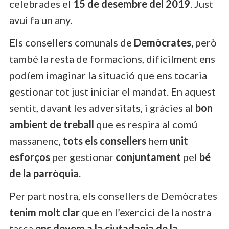
celebrades el
15 de desembre del 2019
. Just
avui fa un any.
Els consellers comunals de
Demòcrates,
però
també la resta de formacions, difícilment ens
podíem imaginar la situació que ens tocaria
gestionar tot just iniciar el mandat. En aquest
sentit, davant les adversitats, i gràcies al
bon
ambient de treball
que es respira al comú
massanenc,
tots els consellers
hem
unit
esforços
per gestionar
conjuntament
pel
bé
de la parròquia
.
Per part nostra, els consellers de Demòcrates
tenim molt clar
que en l’exercici de la nostra
tasca
ens devem a la ciutadania de la