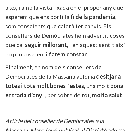
això, i amb la vista fixada en el proper any que
esperem que ens porti la
fi de la pandèmia
,
som conscients que caldrà fer canvis. Els
consellers de Demòcrates hem advertit coses
que cal
seguir millorant
, i en aquest sentit així
ho proposarem i
farem constar
.
Finalment, en nom dels consellers de
Demòcrates de la Massana voldria
desitjar a
totes i tots molt bones festes
, una molt
bona
entrada d’any
i, per sobre de tot,
molta salut
.
Article del conseller de Demòcrates a la
Massana, Marc Jové, publicat al Diari d’Andorra