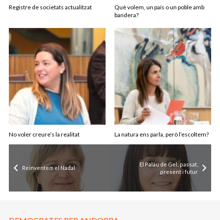
Registre de societats actualitzat
Què volem, un país o un poble amb
bandera?
No voler creure’s la realitat
La natura ens parla, però l’escoltem?
El Palau de Gel: passat,
Reinventem el Nadal
present i futur