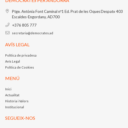
DEMOCRATES PER ANDORRA
Ptge. Antònia Font Caminal nº1
Ed. Prat de les Oques
Despatx 403
Escaldes-Engordany, AD700
+376 805 777
secretaria@democrates.ad
AVÍS LEGAL
Política de privadesa
Avís Legal
Política de Cookies
MENÚ
Inici
Actualitat
Història i Valors
Institucional
SEGUEIX-NOS