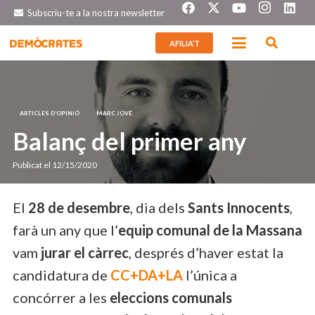
Subscriu-te a la nostra newsletter
AFILIA’T
ARTICLES D’OPINIÓ
MARC JOVÉ
Balanç del primer any
Publicat el
12/15/2020
El
28 de desembre
, dia dels
Sants Innocents
,
farà un any que l’
equip comunal de la Massana
vam
jurar el càrrec
, després d’haver estat la
candidatura de
CC+DA+LA
l’única a
concórrer a les
eleccions comunals