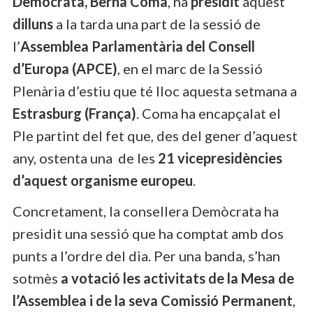
Demòcrata, Berna Coma
, ha
presidit
aquest
dilluns
a la tarda una part de la sessió de
l’
Assemblea Parlamentària del Consell
d’Europa (APCE)
, en el marc de la Sessió
Plenària d’estiu que té lloc aquesta setmana a
Estrasburg (França)
. Coma ha encapçalat el
Ple partint del fet que, des del gener d’aquest
any, ostenta una
de les
21
vicepresidències
d’aquest organisme europeu
.
Concretament, la consellera Demòcrata ha
presidit una sessió que ha comptat amb dos
punts a l’ordre del dia. Per una banda, s’han
sotmès
a votació les activitats de la Mesa de
l’Assemblea i de la seva Comissió Permanent
,