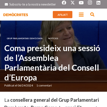
Subscriu-te a la nostra newsletter
AFILIA’T
GRUP PARLAMENTARI DEMÒCRATA
NOTÍCIES
Coma presideix una sessió
de l’Assemblea
Parlamentària del Consell
d’Europa
Publicat el
06/24/2024
1
comentari
La
consellera general del Grup Parlamentari