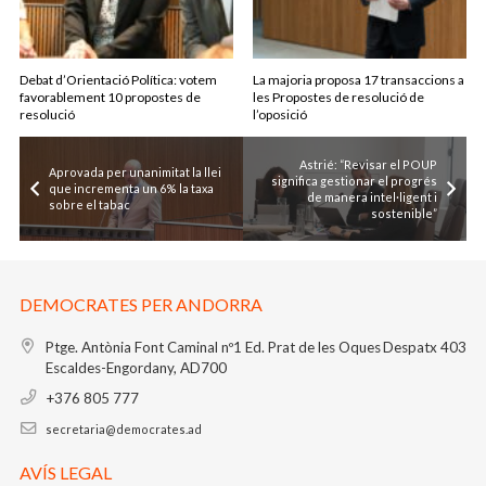
Debat d’Orientació Política: votem
La majoria proposa 17 transaccions a
favorablement 10 propostes de
les Propostes de resolució de
resolució
l’oposició
Astrié: “Revisar el POUP
Aprovada per unanimitat la llei
significa gestionar el progrés
que incrementa un 6% la taxa
de manera intel·ligent i
sobre el tabac
sostenible”
DEMOCRATES PER ANDORRA
Ptge. Antònia Font Caminal nº1
Ed. Prat de les Oques
Despatx 403
Escaldes-Engordany, AD700
+376 805 777
secretaria@democrates.ad
AVÍS LEGAL