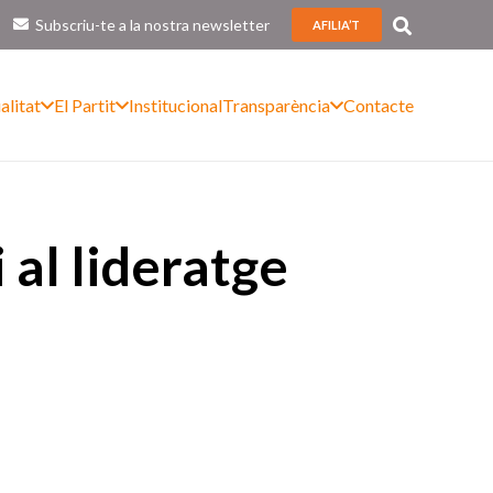
Subscriu-te a la nostra newsletter
AFILIA’T
alitat
El Partit
Institucional
Transparència
Contacte
 al lideratge