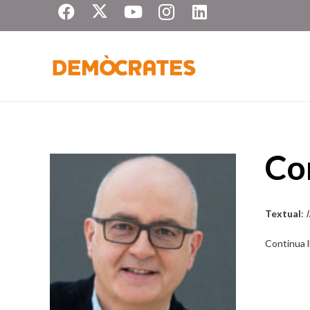
Con
Textual
:
l
Continua ll