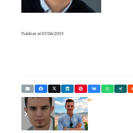
ARTICLES D’OPINIÓ
CARLES TORRALBA
Publicat el
07/06/2019
Etiquetes:
Articles d'opinió
,
Carles Torralba
Articles relacionats