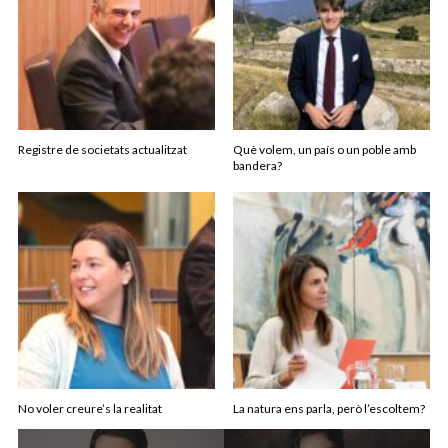
Registre de societats actualitzat
Què volem, un país o un poble amb
bandera?
No voler creure’s la realitat
La natura ens parla, però l’escoltem?