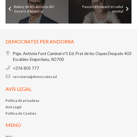
Balanç de les accions del
Passos endavant en salut
Govern d’Andorra
mental
DEMOCRATES PER ANDORRA
Ptge. Antònia Font Caminal nº1
Ed. Prat de les Oques
Despatx 403
Escaldes-Engordany, AD700
+376 805 777
secretaria@democrates.ad
AVÍS LEGAL
Política de privadesa
Avís Legal
Política de Cookies
MENÚ
Inici