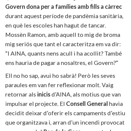
Govern
dona per a famílies amb fills a càrrec
durant aquest període de pandèmia sanitària,
en què les escoles han hagut de tancar.
Mossèn Ramon, amb aquell to mig de broma
mig seriós que tant el caracteritza em va dir:
“I AINA, quants nens acull i ha acollit? També
ens hauria de pagar a nosaltres, el Govern?”
Ell no ho sap, avui ho sabrà! Però les seves
paraules em van fer reflexionar molt. Vaig
retornar als
inicis
d’AINA, als motius que van
impulsar el projecte. El
Consell General
havia
decidit deixar d’oferir els campaments d’estiu
que organitzava i, arran d’un incendi provocat