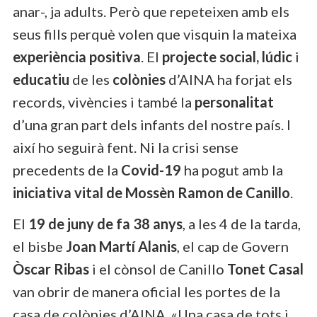
anar-, ja adults. Però que repeteixen amb els
seus fills perquè volen que visquin la mateixa
experiència positiva
. El
projecte social, lúdic
i
educatiu
de les
colònies
d’AINA ha forjat els
records, vivències i també la
personalitat
d’una gran part dels infants del nostre país. I
així ho seguirà fent. Ni la crisi sense
precedents de la
Covid-19
ha pogut amb la
iniciativa vital de Mossèn Ramon de Canillo
.
El
19 de juny de fa 38 anys
, a les 4 de la tarda,
el bisbe
Joan Martí Alanis
, el cap de Govern
Òscar Ribas
i el cònsol de Canillo
Tonet Casal
van obrir de manera oficial les portes de la
casa de colònies d’AINA. «Una casa de tots i