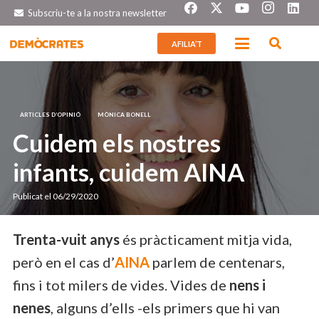
Subscriu-te a la nostra newsletter
AFILIA’T
ARTICLES D’OPINIÓ
MÒNICA BONELL
Cuidem els nostres
infants, cuidem AINA
Publicat el
06/29/2020
Trenta-vuit anys
és pràcticament mitja vida,
però en el cas d’
AINA
parlem de centenars,
fins i tot milers de vides. Vides de
nens i
nenes
, alguns d’ells -els primers que hi van