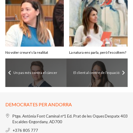
No voler creure’s la realitat
La natura ens parla, però l’escoltem?
Un pas més contra el càncer
El client al centre de l’equació
DEMOCRATES PER ANDORRA
Ptge. Antònia Font Caminal nº1
Ed. Prat de les Oques
Despatx 403
Escaldes-Engordany, AD700
+376 805 777