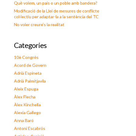
Què volem, un país o un poble amb bandera?
Modificació de la Llei de mesures de conflicte
col·lectiu per adaptar-la a la sentència del TC
No voler creure’s la realitat
Categories
10è Congrés
Acord de Govern
Adrià Espineta
Adrià Palmitjavila
Aleix Espuga
Àlex Flecha
Àlex Kinchella
Alexia Gallego
Anna Baró
Antoni Escabrós