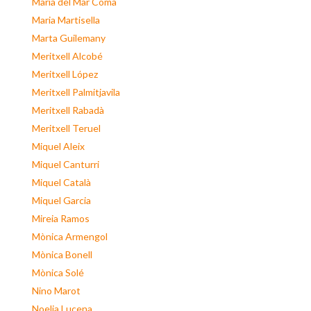
Maria del Mar Coma
Maria Martisella
Marta Guilemany
Meritxell Alcobé
Meritxell López
Meritxell Palmitjavila
Meritxell Rabadà
Meritxell Teruel
Miquel Aleix
Miquel Canturri
Miquel Català
Miquel Garcia
Mireia Ramos
Mònica Armengol
Mònica Bonell
Mònica Solé
Nino Marot
Noelia Lucena