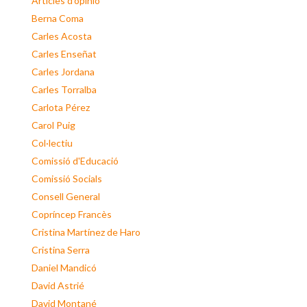
Articles d'opinió
Berna Coma
Carles Acosta
Carles Enseñat
Carles Jordana
Carles Torralba
Carlota Pérez
Carol Puig
Col·lectiu
Comissió d'Educació
Comissió Socials
Consell General
Copríncep Francès
Cristina Martínez de Haro
Cristina Serra
Daniel Mandicó
David Astrié
David Montané