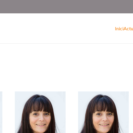
Inici
Actu