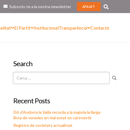
Subscriu-te a la nostra newsletter
AFILIA’T
alitat
El Partit
Institucional
Transparència
Contacte
Search
Cerca:
Recent Posts
DA d’Andorra la Vella recorda a la majoria la llarga
llista de voravies en mal estat on cal invertir
Registre de societats actualitzat